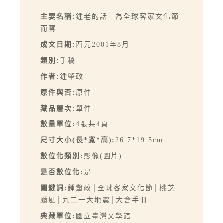
主要名稱:
鍾老的話—為全球客家文化節
而寫
成文日期:
西元2001年8月
類別:
手稿
作者:
鍾肇政
原件與否:
原件
藏品層次:
單件
數量單位:
4張共4頁
尺寸大小(長*寬*高):
26.7*19.5cm
數位化類別:
影像(圖片)
是否數位化:
是
關鍵詞:
鍾肇政│全球客家文化節│桃芝
颱風│九二一大地震│大會手冊
典藏單位:
國立臺灣文學館