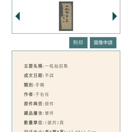
列印
主要名稱:
一吼劫前集
成文日期:
不詳
類別:
手稿
作者:
于右任
原件與否:
原件
藏品層次:
單件
數量單位:
1張共1頁