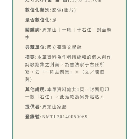
尺寸大小(長*寬*高):
17.8*11.7cm
數位化類別:
影像(圖片)
是否數位化:
是
關鍵詞:
周定山｜一吼｜于右任｜封面題
字
典藏單位:
國立臺灣文學館
摘要:
本筆資料為作者所編輯的個人創作
詩歌總集之封面，為書法家于右任所
寫，云「一吼劫前集」。（文／陳海
茵）
其他說明:
本筆資料總共1頁，封面用印
一款「右任」，此落款為另外黏貼。
提供者:
周定山家屬
登錄號:
NMTL20140050069