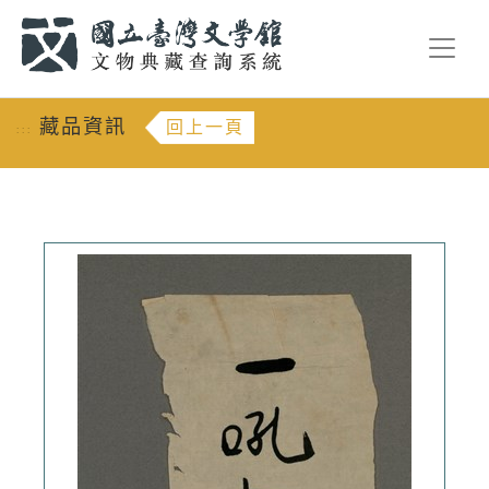
跳到主要內容
:::
藏品資訊
回上一頁
:::