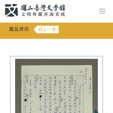
跳到主要內容
:::
藏品資訊
回上一頁
:::