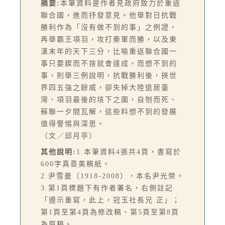
摘要:
本筆資料是作者見政府致力於重返
聯合國，進而抒發意見。他舉對日抗戰
勝利作為「沒有做不到的事」之例證，
再舉霸王項羽，攻打秦軍而勝，以及東
漢末年的天下三分，比喻重返聯合國一
事只要鍥而不捨就會達成。而想不到的
事，則舉三例說明，抗戰勝利後，挾世
界四五強之餘威，卻失掉大陸退居臺
灣、項羽最後的垓下之圍，自刎而死、
蘇聯一夕間瓦解，這些料想不到的發展
值得警惕與深思。
（文／邱月亭）
其他說明:
1.本筆資料4張共4頁，書寫於
600字真善美稿紙。
2.尹雪曼（1918-2008），本名尹光榮。
3.第1頁標題下有作者署名，右側註記
「遵示重寫，此上，冠玉社長兄 正」；
第1頁至第4頁為修改稿、第5頁至第8頁
為原稿。