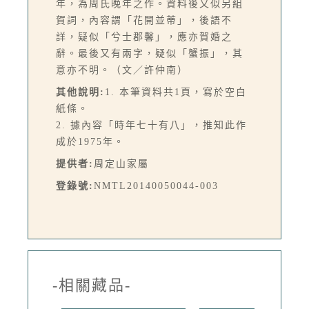
年，為周氏晚年之作。資料後又似另組
賀詞，內容謂「花開並蒂」，後語不
詳，疑似「兮士郡馨」，應亦賀婚之
辭。最後又有兩字，疑似「蟹振」，其
意亦不明。（文／許仲南）
其他說明:
1. 本筆資料共1頁，寫於空白
紙條。
2. 據內容「時年七十有八」，推知此作
成於1975年。
提供者:
周定山家屬
登錄號:
NMTL20140050044-003
-相關藏品-