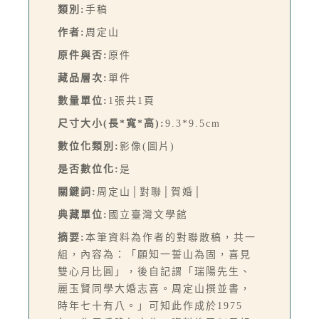
類別:
手稿
作者:
周定山
原件與否:
原件
藏品層次:
單件
數量單位:
1張共1頁
尺寸大小(長*寬*高):
9.3*9.5cm
數位化類別:
影像(圖片)
是否數位化:
是
關鍵詞:
周定山│對聯│賀婚│
典藏單位:
國立臺灣文學館
摘要:
本筆資料為作者的對聯散稿，共一
組，內容為：「願知一誓山為固，喜見
雙心月比圓」，後自記謂「瑞陽先生、
麗玉賢同學大婚志喜。周定山撰並書，
時年七十有八。」可知此作成於1975