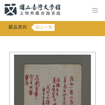
跳到主要內容
:::
藏品資訊
回上一頁
:::