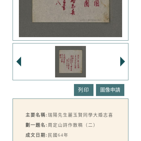
列印
主要名稱:
瑞陽先生麗玉賢同學大婚志喜
劃一題名:
周定山詩作散稿（二）
成文日期:
民國64年