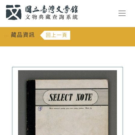
跳到主要內容
:::
藏品資訊
回上一頁
:::