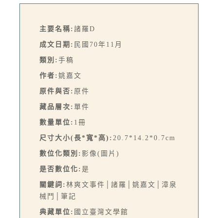
主要名稱:
諸羅D
成文日期:
民國70年11月
類別:
手稿
作者:
姚嘉文
原件與否:
原件
藏品層次:
單件
數量單位:
1冊
尺寸大小(長*寬*高):
20.7*14.2*0.7cm
數位化類別:
影像(圖片)
是否數位化:
是
關鍵詞:
林爽文事件│諸羅│姚嘉文│漳泉
械鬥│筆記
典藏單位:
國立臺灣文學館