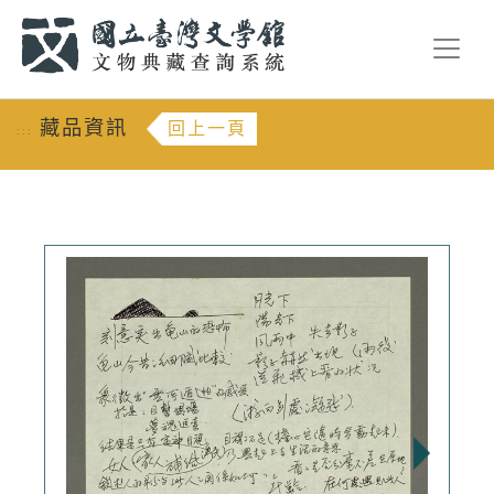
跳到主要內容
:::
藏品資訊
回上一頁
:::