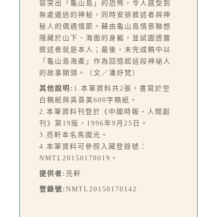
容突出「龜山島」的恐怖，令人感受到
無處遁逃的神秘，同時安排敘述者與神
秘人的偶遇情節。藉由龜山島情景聯想
隱藏於山下、海面的身軀，並試圖透露
敘述者就是本人；最後，未完成稿中以
「龜山島海產」作為回憶起這段神祕人
的故事開頭。（文／潘妤梵）
其他說明:
1.本筆資料共2張，書寫於空
白稿紙與真善美600字稿紙。
2.本筆資料刊登於《中國時報‧人間副
刊》第19版，1996年9月25日。
3.亮軒本名馬國光。
4.本筆資料可參照入藏登錄號：
NMTL20150170019。
提供者:
亮軒
登錄號:
NMTL20150170142