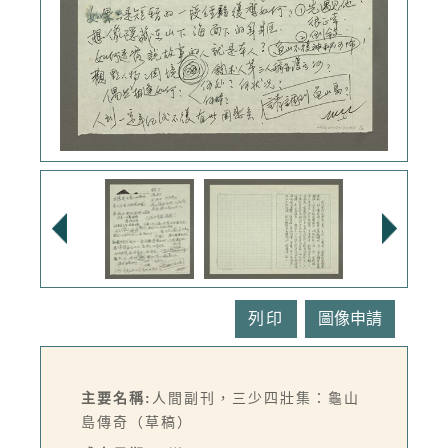
列印
主要名稱:
人間副刊，三少四壯集：龜山
島傳奇（草稿）