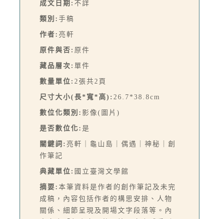
成文日期:
不詳
類別:
手稿
作者:
亮軒
原件與否:
原件
藏品層次:
單件
數量單位:
2張共2頁
尺寸大小(長*寬*高):
26.7*38.8cm
數位化類別:
影像(圖片)
是否數位化:
是
關鍵詞:
亮軒｜龜山島｜偶遇｜神秘｜創
作筆記
典藏單位:
國立臺灣文學館
摘要:
本筆資料是作者的創作筆記及未完
成稿，內容包括作者的構思安排、人物
關係、細節呈現及開場文字段落等。內