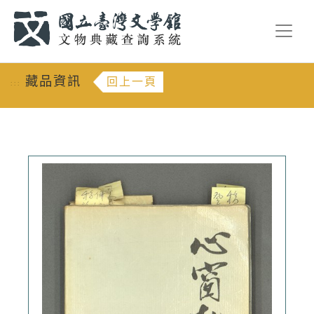
跳到主要內容
:::
藏品資訊
回上一頁
:::