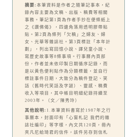
摘要:
本筆資料是作者之隨筆記事本，紀
錄內容主要為文稿、出版、稿費等相關
事務。筆記第1頁為作者手抄在便條紙上
之《讚佛偈》，四邊角落用透明膠帶粘
貼。第2頁為條列「欠稿」之婦友、婦
女、光華等雜誌社。第3頁標註「本年計
劃」，列出寫回憶小說、譯兒童小說、
寫歷史故事等8條事項。行事曆內頁部
份，作者並未依印製日期循序記錄，而
是以黃色便利貼作為分類標籤，並自行
標註事件日期，大致分為稿件登記、笑
話（舊時代笑話及字謎）、靈感、稿費
收入等項目，其中帳目明細紀錄持續至
2003年。（文／陳秀玲）
其他說明:
1.本筆資料書寫於1987年之行
事曆本，封面印有「心窗札記 我們的雜
誌社編印」等字樣，內文共120頁，冊內
夾凡尼給琦君的信件，該件另存到信札