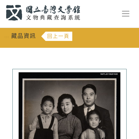
跳到主要內容
:::
藏品資訊
回上一頁
:::