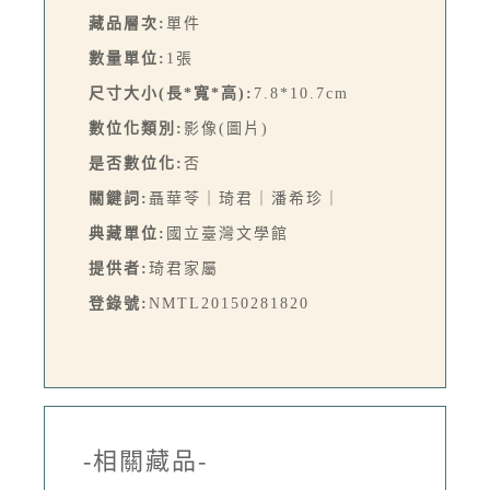
藏品層次:
單件
數量單位:
1張
尺寸大小(長*寬*高):
7.8*10.7cm
數位化類別:
影像(圖片)
是否數位化:
否
關鍵詞:
聶華苓｜琦君｜潘希珍｜
典藏單位:
國立臺灣文學館
提供者:
琦君家屬
登錄號:
NMTL20150281820
-相關藏品-