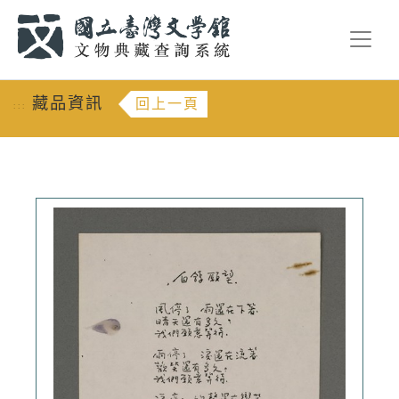
跳到主要內容
:::
藏品資訊
回上一頁
:::