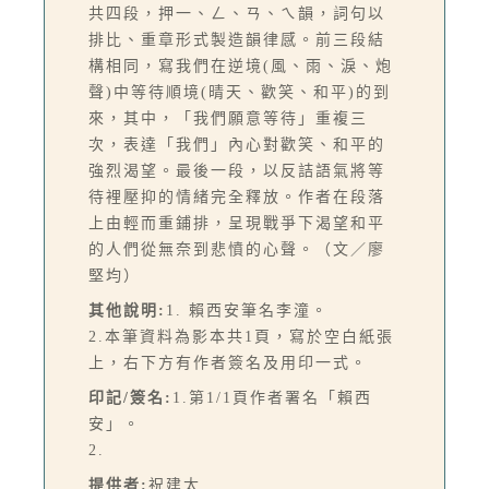
共四段，押一、ㄥ、ㄢ、ㄟ韻，詞句以
排比、重章形式製造韻律感。前三段結
構相同，寫我們在逆境(風、雨、淚、炮
聲)中等待順境(晴天、歡笑、和平)的到
來，其中，「我們願意等待」重複三
次，表達「我們」內心對歡笑、和平的
強烈渴望。最後一段，以反詰語氣將等
待裡壓抑的情緒完全釋放。作者在段落
上由輕而重鋪排，呈現戰爭下渴望和平
的人們從無奈到悲憤的心聲。（文／廖
堅均）
其他說明:
1. 賴西安筆名李潼。
2.本筆資料為影本共1頁，寫於空白紙張
上，右下方有作者簽名及用印一式。
印記/簽名:
1.第1/1頁作者署名「賴西
安」。
2.
提供者:
祝建太