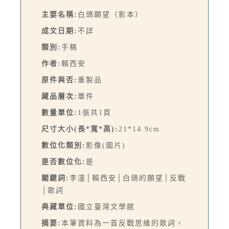
主要名稱:
白鴿願望（影本）
成文日期:
不詳
類別:
手稿
作者:
賴西安
原件與否:
重製品
藏品層次:
單件
數量單位:
1張共1頁
尺寸大小(長*寬*高):
21*14.9cm
數位化類別:
影像(圖片)
是否數位化:
是
關鍵詞:
李潼│賴西安│白鴿的願望│反戰
│歌詞
典藏單位:
國立臺灣文學館
摘要:
本筆資料為一首反戰思維的歌詞，