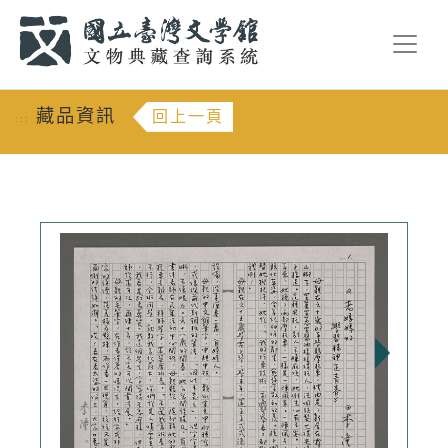
跳到主要內容
:::
藏品資訊
回上一頁
:::