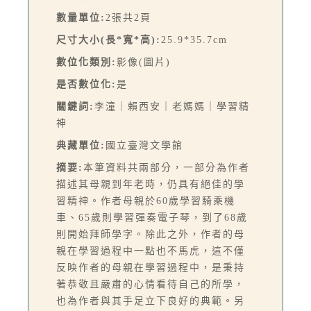
數量單位:
2張共2頁
尺寸大小(長*寬*高):
25.9*35.7cm
數位化類別:
影像(圖片)
是否數位化:
是
關鍵詞:
李潼｜賴西安｜老媽媽｜學習精
神
典藏單位:
國立臺灣文學館
摘要:
本筆資料共兩部分，一部分為作者
描述其母親到年老時，仍具有絕佳的學
習精神。作者母親於60歲學習騎乘機
車、65歲則學習彈奏電子琴，到了68歲
則開始拜師學字。除此之外，作者的母
親在學習過程中一點也不馬虎，這不僅
反映作者的母親在學習過程中，是秉持
著恭敬且嚴肅的心情看待自己的所學，
也為作者與其手足立下良好的典範。另