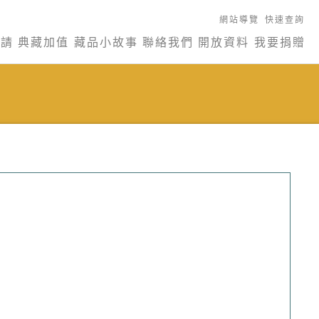
網站導覽
快速查詢
申請
典藏加值
藏品小故事
聯絡我們
開放資料
我要捐贈