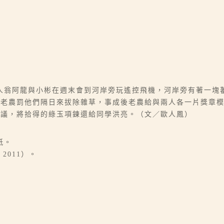
人翁阿龍與小彬在週末會到河岸旁玩遙控飛機，河岸旁有著一塊
，老農罰他們隔日來拔除雜草，事成後老農給與兩人各一片獎章
建議，將拾得的綠玉項鍊還給同學洪亮。（文／歐人鳳）
紙。
2011）。