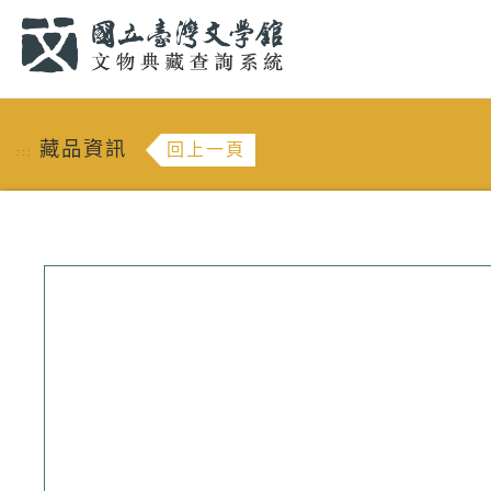
跳到主要內容
:::
藏品資訊
回上一頁
:::