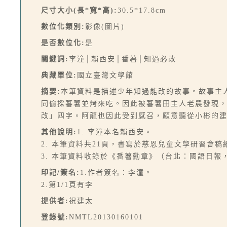
尺寸大小(長*寬*高):
30.5*17.8cm
數位化類別:
影像(圖片)
是否數位化:
是
關鍵詞:
李潼│賴西安│番薯│知過必改
典藏單位:
國立臺灣文學館
摘要:
本筆資料是描述少年知過能改的故事。故事主
同偷採蕃薯並烤來吃。因此被蕃薯田主人老農發現
改」四字。阿龍也因此受到感召，願意聽從小彬的
其他說明:
1. 李潼本名賴西安。
2. 本筆資料共21頁，書寫於慈恩兒童文學研習會稿
3. 本筆資料收錄於《番薯勳章》（台北：國語日報，
印記/簽名:
1.作者簽名：李潼。
2.第1/1頁有李
提供者:
祝建太
登錄號:
NMTL20130160101