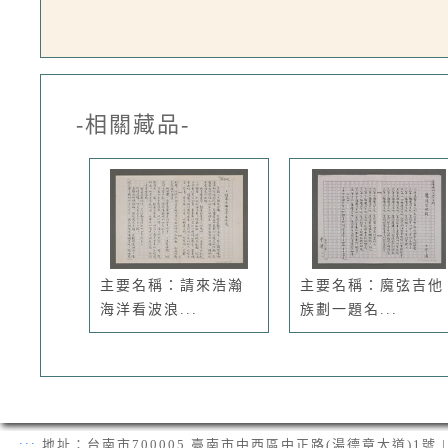
-相關藏品-
主要名稱：請來浩瀚
主要名稱：魔弦吉他
海洋看波浪...
族劃一題名...
:::
地址：台南市700005 臺南市中西區中正路(湯德章大道)1號 | 電話：(