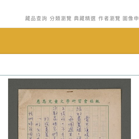
藏品查詢
分類瀏覽
典藏精選
作者瀏覽
圖像