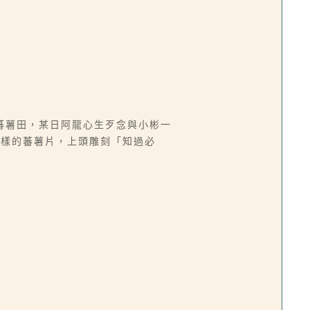
蕃薯田，某日阿龍心生歹念與小彬一
模樣的蕃薯片，上頭雕刻「知過必