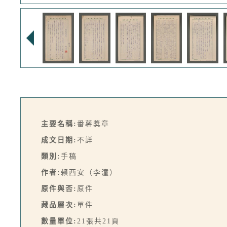
主要名稱:
番薯獎章
成文日期:
不詳
類別:
手稿
作者:
賴西安（李潼）
原件與否:
原件
藏品層次:
單件
數量單位:
21張共21頁