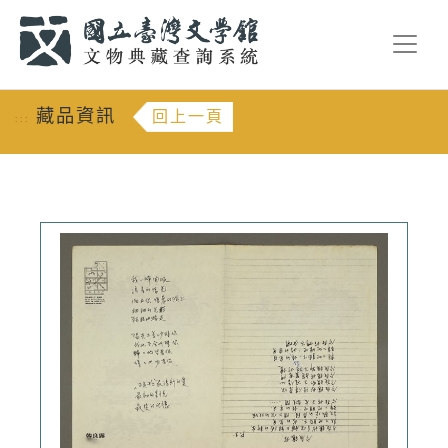
跳到主要內容
:::
藏品資訊
回上一頁
:::