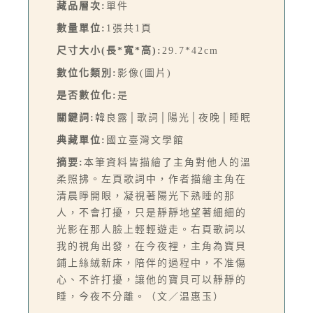
藏品層次:
單件
數量單位:
1張共1頁
尺寸大小(長*寬*高):
29.7*42cm
數位化類別:
影像(圖片)
是否數位化:
是
關鍵詞:
韓良露│歌詞│陽光│夜晚│睡眠
典藏單位:
國立臺灣文學館
摘要:
本筆資料皆描繪了主角對他人的溫
柔照拂。左頁歌詞中，作者描繪主角在
清晨睜開眼，凝視著陽光下熟睡的那
人，不會打擾，只是靜靜地望著細細的
光影在那人臉上輕輕遊走。右頁歌詞以
我的視角出發，在今夜裡，主角為寶貝
鋪上絲絨新床，陪伴的過程中，不准傷
心、不許打擾，讓他的寶貝可以靜靜的
睡，今夜不分離。（文／温惠玉）