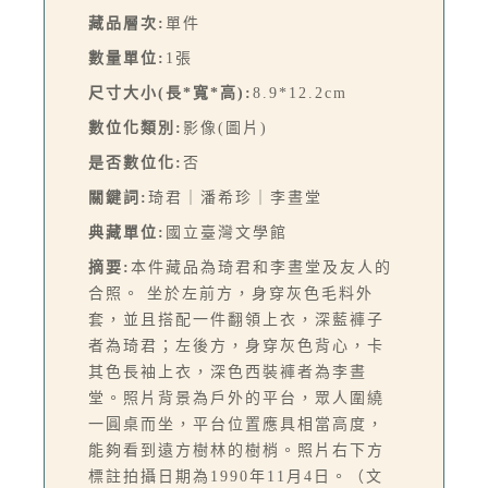
藏品層次:
單件
數量單位:
1張
尺寸大小(長*寬*高):
8.9*12.2cm
數位化類別:
影像(圖片)
是否數位化:
否
關鍵詞:
琦君｜潘希珍｜李晝堂
典藏單位:
國立臺灣文學館
摘要:
本件藏品為琦君和李晝堂及友人的
合照。 坐於左前方，身穿灰色毛料外
套，並且搭配一件翻領上衣，深藍褲子
者為琦君；左後方，身穿灰色背心，卡
其色長袖上衣，深色西裝褲者為李晝
堂。照片背景為戶外的平台，眾人圍繞
一圓桌而坐，平台位置應具相當高度，
能夠看到遠方樹林的樹梢。照片右下方
標註拍攝日期為1990年11月4日。（文