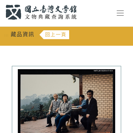
跳到主要內容
:::
藏品資訊
回上一頁
:::