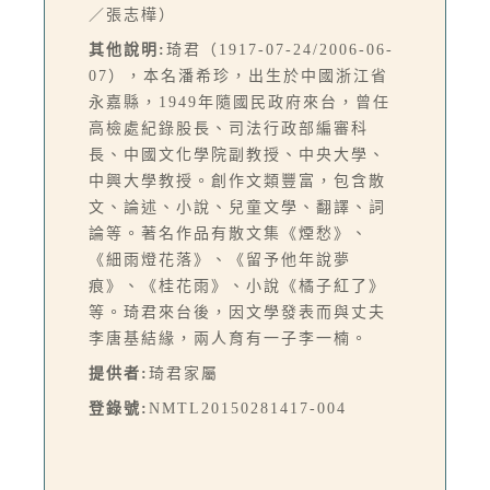
／張志樺）
其他說明:
琦君（1917-07-24/2006-06-
07），本名潘希珍，出生於中國浙江省
永嘉縣，1949年隨國民政府來台，曾任
高檢處紀錄股長、司法行政部編審科
長、中國文化學院副教授、中央大學、
中興大學教授。創作文類豐富，包含散
文、論述、小說、兒童文學、翻譯、詞
論等。著名作品有散文集《煙愁》、
《細雨燈花落》、《留予他年說夢
痕》、《桂花雨》、小說《橘子紅了》
等。琦君來台後，因文學發表而與丈夫
李唐基結緣，兩人育有一子李一楠。
提供者:
琦君家屬
登錄號:
NMTL20150281417-004