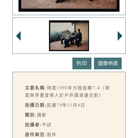
列印
主要名稱:
琦君1990年大陸返鄉7-4（琦
君與李晝堂等人於戶外圓桌邊合影）
拍攝日期:
民國79年11月4日
類別:
攝影
拍攝者:
不詳
原件與否:
原件