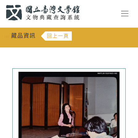
跳到主要內容
:::
藏品資訊
回上一頁
:::