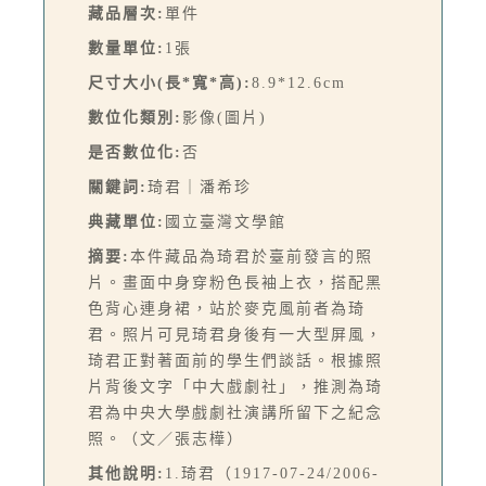
藏品層次:
單件
數量單位:
1張
尺寸大小(長*寬*高):
8.9*12.6cm
數位化類別:
影像(圖片)
是否數位化:
否
關鍵詞:
琦君｜潘希珍
典藏單位:
國立臺灣文學館
摘要:
本件藏品為琦君於臺前發言的照
片。畫面中身穿粉色長袖上衣，搭配黑
色背心連身裙，站於麥克風前者為琦
君。照片可見琦君身後有一大型屏風，
琦君正對著面前的學生們談話。根據照
片背後文字「中大戲劇社」，推測為琦
君為中央大學戲劇社演講所留下之紀念
照。（文／張志樺）
其他說明:
1.琦君（1917-07-24/2006-