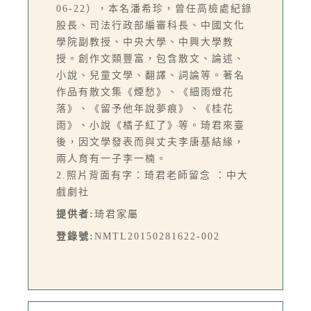
06-22），本名潘希珍，曾任高檢處紀錄
股長、司法行政部編審科長、中國文化
學院副教授、中央大學、中興大學教
授。創作文類豐富，包含散文、論述、
小說、兒童文學、翻譯、詞論等。著名
作品有散文集《煙愁》、《細雨燈花
落》、《留予他年說夢痕》、《桂花
雨》、小說《橘子紅了》等。琦君來臺
後，因文學發表而與丈夫李唐基結緣，
兩人育有一子李一楠。
2.照片背面有字：琦君老師留念 ：中大
戲劇社
提供者:
琦君家屬
登錄號:
NMTL20150281622-002