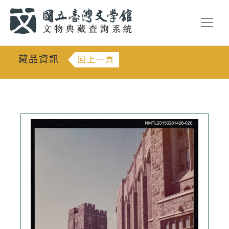
跳到主要內容
:::
藏品資訊
回上一頁
:::