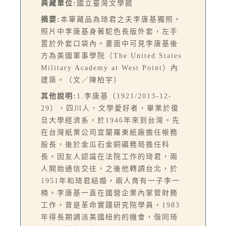
典藏單位:
國立臺灣文學館
摘要:
本筆藏品為琦君之夫李唐基獨照。
照片中李唐基身著駝色長版外套，左手
置於外套口袋內。畫面中可見李唐基後
方為美國軍事學院（The United States
Military Academy at West Point）內
建築。（文／陳柏宇）
其他說明:
1.李唐基（1921/2013-12-
29），四川人，文學愛好者，畢業於復
旦大學經濟系，於1946年來到台灣。先
在台灣紙業公司宜蘭羅東紙廠擔任帳務
股長，後於金瓜石金銅礦務局擔任科
長。因友人認識在法院工作的琦君，兩
人開始通信交往，之後他轉調台北，於
1951年和琦君結婚，兩人育有一子李一
楠。李唐基一直在國營企業內掌管財務
工作，曾是革命實踐研究院學員，1983
年得長期調派美國紐約的機會，偕同琦