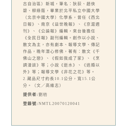
古自治區）新城，筆名：狄荻、趙俠
碧、柳綠蔭，畢業於北平私立中國大學
（北京中國大學）化學系，曾任《西北
日報》、南京《益世晚報》、《京滬週
刊》、《公論報》編輯，來台後擔任
《全民日報》副刊編輯。創作以小說、
散文為主，亦有劇本、報導文學、傳記
作品，晚年潛心修佛，著有：散文《千
佛山之戀》、《假如我成了家》、《烹
調漫談》等；小說《逝水》、《逃婚以
外》等；報導文學《非花之花》等。
2.藏品尺寸約長10.1公分，寬15.1公
分。（文／高維志）
提供者:
劉枋
登錄號:
NMTL20070120041