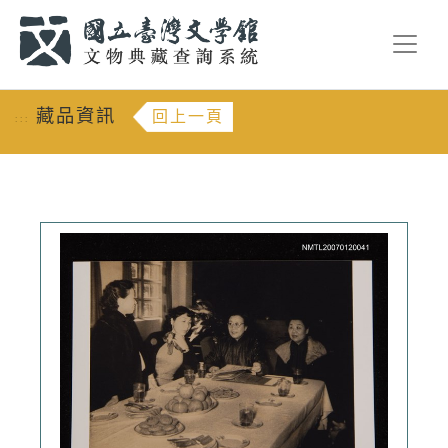
跳到主要內容
:::
藏品資訊
回上一頁
:::