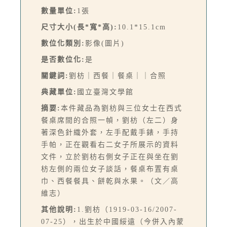
數量單位:
1張
尺寸大小(長*寬*高):
10.1*15.1cm
數位化類別:
影像(圖片)
是否數位化:
是
關鍵詞:
劉枋｜西餐｜餐桌｜｜合照
典藏單位:
國立臺灣文學館
摘要:
本件藏品為劉枋與三位女士在西式
餐桌席間的合照一幀，劉枋（左二）身
著深色針織外套，左手配戴手錶，手持
手帕，正在觀看右二女子所展示的資料
文件，立於劉枋右側女子正在與坐在劉
枋左側的兩位女子談話，餐桌布置有桌
巾、西餐餐具、餅乾與水果。（文／高
維志）
其他說明:
1.劉枋（1919-03-16/2007-
07-25），出生於中國綏遠（今併入內蒙