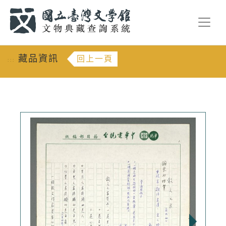
跳到主要內容
:::
藏品資訊
回上一頁
:::