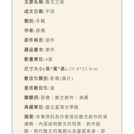
主要名稱:
散文之泉
成文日期:
不詳
類別:
手稿
作者:
邵僩
原件與否:
原件
藏品層次:
單件
數量單位:
4張
尺寸大小(長*寬*高):
29.8*23.8cm
數位化類別:
影像(圖片)
是否數位化:
是
關鍵詞:
邵僩｜散文創作｜演講
典藏單位:
國立臺灣文學館
摘要:
本筆資料為作者探討散文創作的演
講稿，內容說明散文的特質、創作經
驗、現代散文的風貌以及靈感來源。邵