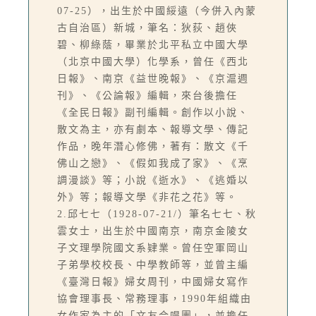
07-25），出生於中國綏遠（今併入內蒙
古自治區）新城，筆名：狄荻、趙俠
碧、柳綠蔭，畢業於北平私立中國大學
（北京中國大學）化學系，曾任《西北
日報》、南京《益世晚報》、《京滬週
刊》、《公論報》編輯，來台後擔任
《全民日報》副刊編輯。創作以小說、
散文為主，亦有劇本、報導文學、傳記
作品，晚年潛心修佛，著有：散文《千
佛山之戀》、《假如我成了家》、《烹
調漫談》等；小說《逝水》、《逃婚以
外》等；報導文學《非花之花》等。
2.邱七七（1928-07-21/）筆名七七、秋
雲女士，出生於中國南京，南京金陵女
子文理學院國文系肄業。曾任空軍岡山
子弟學校校長、中學教師等，並曾主編
《臺灣日報》婦女周刊，中國婦女寫作
協會理事長、常務理事，1990年組織由
女作家為主的「文友合唱團」，並擔任