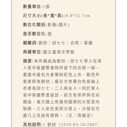
數量單位:
1張
尺寸大小(長*寬*高):
8.8*12.7cm
數位化類別:
影像(圖片)
是否數位化:
是
關鍵詞:
劉枋｜邱七七｜合照｜客廳
典藏單位:
國立臺灣文學館
摘要:
本件藏品為劉枋、邱七七等人在某
人家中客廳聚會時所留下的合照一幀。
畫面中最右方身著粉紅色上衣、藍色外
套者即為劉枋；最左方穿著白色長袖上
衣者為邱七七，二人與友人一同於某人
家中客廳聚會談話，前方有茶杯與花朵
擺設，後方牆上有幾何圖案的大型室內
裝飾，三人坐在長型沙發上，沙發右方
邊几上另設有燈飾。（文／高維志）
其他說明:
1.劉枋（1919-03-16/2007-