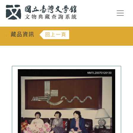
跳到主要內容
:::
藏品資訊
回上一頁
:::