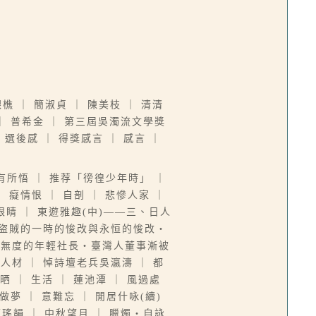
銀樵 ｜ 簡淑貞 ｜ 陳美枝 ｜ 清清
 ｜ 普希金 ｜ 第三屆吳濁流文學獎
選後感 ｜ 得獎感言 ｜ 感言 ｜
有所悟 ｜ 推荐「徬徨少年時」 ｜
 癡情恨 ｜ 自剖 ｜ 悲慘人家 ｜
眼睛 ｜ 東遊雅趣(中)——三、日人
‧盜賊的一時的悛改與永恒的悛改‧
蕩無度的年輕社長‧臺灣人董事漸被
材 ｜ 悼詩壇老兵吳瀛濤 ｜ 都
晒 ｜ 生活 ｜ 蓮池潭 ｜ 風過處
夢 ｜ 意難忘 ｜ 閒居什咏(續)
韻 ｜ 中秋望月 ｜ 臘燭‧自詠