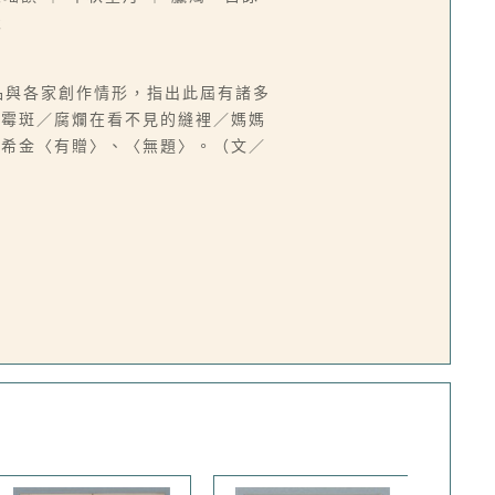
父
品與各家創作情形，指出此屆有諸多
的霉斑／腐爛在看不見的縫裡／媽媽
普希金〈有贈〉、〈無題〉。（文／