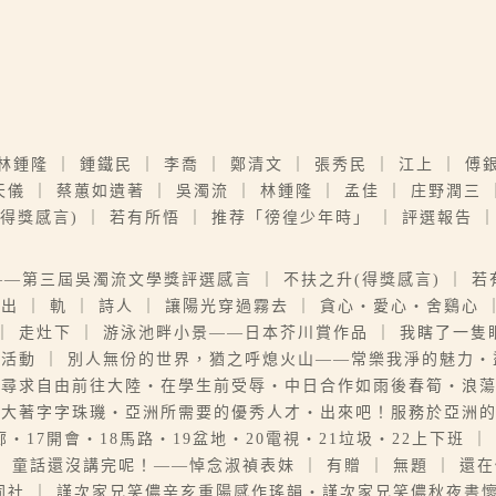
鍾隆 ｜ 鍾鐵民 ｜ 李喬 ｜ 鄭清文 ｜ 張秀民 ｜ 江上 ｜ 傅
趙天儀 ｜ 蔡蕙如遺著 ｜ 吳濁流 ｜ 林鍾隆 ｜ 孟佳 ｜ 庄野潤三
獎感言) ｜ 若有所悟 ｜ 推荐「徬徨少年時」 ｜ 評選報告 ｜ 
—第三屆吳濁流文學獎評選感言 ｜ 不扶之升(得獎感言) ｜ 若
西出 ｜ 軌 ｜ 詩人 ｜ 讓陽光穿過霧去 ｜ 貪心‧愛心‧舍鷄心 ｜
 ｜ 走灶下 ｜ 游泳池畔小景——日本芥川賞作品 ｜ 我瞎了一隻
活動 ｜ 別人無份的世界，猶之呼熄火山——常樂我淨的魅力
‧尋求自由前往大陸‧在學生前受辱‧中日合作如雨後春筍‧浪
大著字字珠璣‧亞洲所需要的優秀人才‧出來吧！服務於亞洲的人
‧17開會‧18馬路‧19盆地‧20電視‧21垃圾‧22上下班 ｜ 
 童話還沒講完呢！——悼念淑禎表妹 ｜ 有贈 ｜ 無題 ｜ 還在做
社 ｜ 謹次家兄笑儂辛亥重陽感作瑤韻‧謹次家兄笑儂秋夜書懷瑤