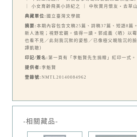
｜ 小女育齡飛美小詩紀之 ｜ 中秋賞月懷友‧去
典藏單位:
國立臺灣文學館
摘要:
本期內容包含文稿25篇、詩稿37篇、短語8
新人湧現；視野宏觀，值得一讀。郭成義〈晒〉以
也看不見／此刻我沉默的姿態／已像極父親陰沉的
譚凱聰）
印記/簽名:
第一頁有「李魁賢先生捐贈」紅印一式。
提供者:
李魁賢
登錄號:
NMTL20140084962
-相關藏品-