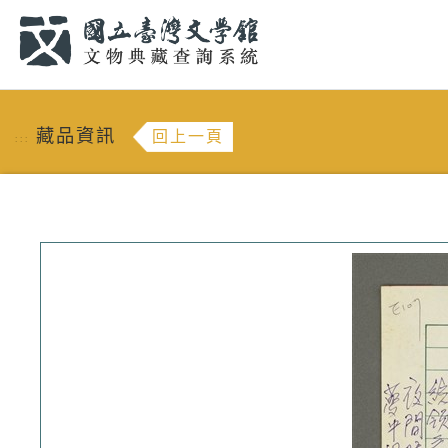
跳到主要內容
:::
藏品資訊
回上一頁
:::