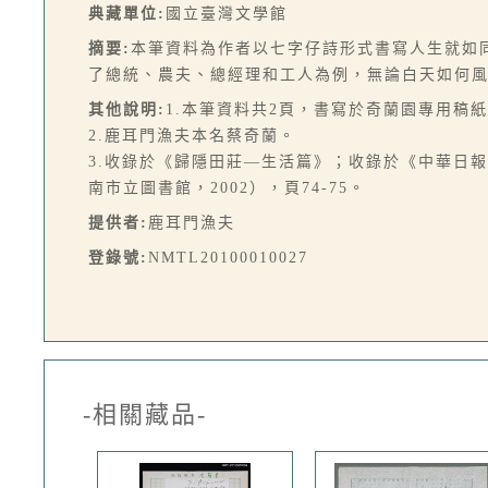
典藏單位:
國立臺灣文學館
摘要:
本筆資料為作者以七字仔詩形式書寫人生就如
了總統、農夫、總經理和工人為例，無論白天如何
其他說明:
1.本筆資料共2頁，書寫於奇蘭園專用稿
2.鹿耳門漁夫本名蔡奇蘭。
3.收錄於《歸隱田莊—生活篇》；收錄於《中華日報
南市立圖書館，2002），頁74-75。
提供者:
鹿耳門漁夫
登錄號:
NMTL20100010027
-相關藏品-