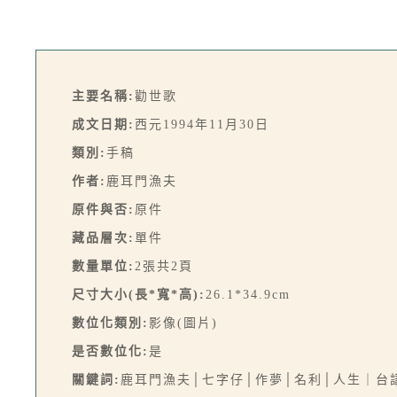
主要名稱:
勸世歌
成文日期:
西元1994年11月30日
類別:
手稿
作者:
鹿耳門漁夫
原件與否:
原件
藏品層次:
單件
數量單位:
2張共2頁
尺寸大小(長*寬*高):
26.1*34.9cm
數位化類別:
影像(圖片)
是否數位化:
是
關鍵詞:
鹿耳門漁夫│七字仔│作夢│名利│人生｜台