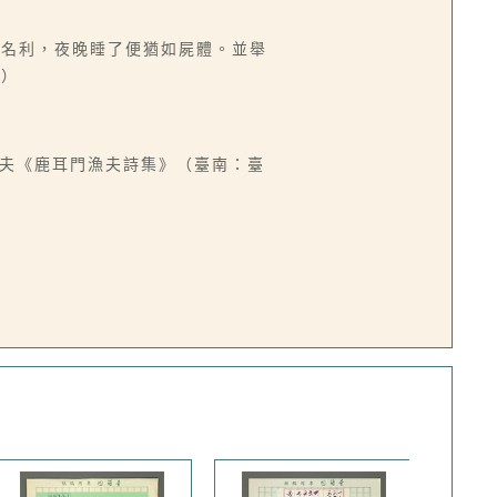
了名利，夜晚睡了便猶如屍體。並舉
螢）
漁夫《鹿耳門漁夫詩集》（臺南：臺