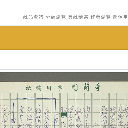
藏品查詢
分類瀏覽
典藏精選
作者瀏覽
圖像