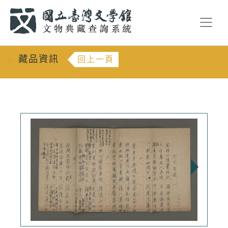
跳到主要內容
:::
藏品資訊
回上一頁
:::