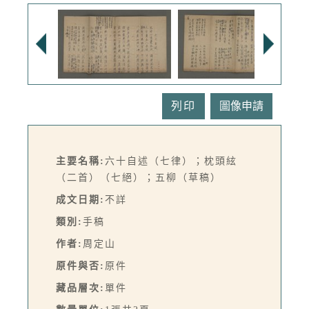
列印
主要名稱:
六十自述（七律）；枕頭絃
（二首）（七絕）；五柳（草稿）
成文日期:
不詳
類別:
手稿
作者:
周定山
原件與否:
原件
藏品層次:
單件