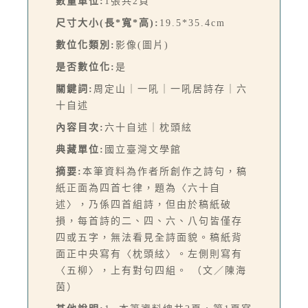
數量單位:
1張共2頁
尺寸大小(長*寬*高):
19.5*35.4cm
數位化類別:
影像(圖片)
是否數位化:
是
關鍵詞:
周定山｜一吼｜一吼居詩存｜六
十自述
內容目次:
六十自述｜枕頭絃
典藏單位:
國立臺灣文學館
摘要:
本筆資料為作者所創作之詩句，稿
紙正面為四首七律，題為〈六十自
述〉，乃係四首組詩，但由於稿紙破
損，每首詩的二、四、六、八句皆僅存
四或五字，無法看見全詩面貌。稿紙背
面正中央寫有〈枕頭絃〉。左側則寫有
〈五柳〉，上有對句四組。 （文／陳海
茵）