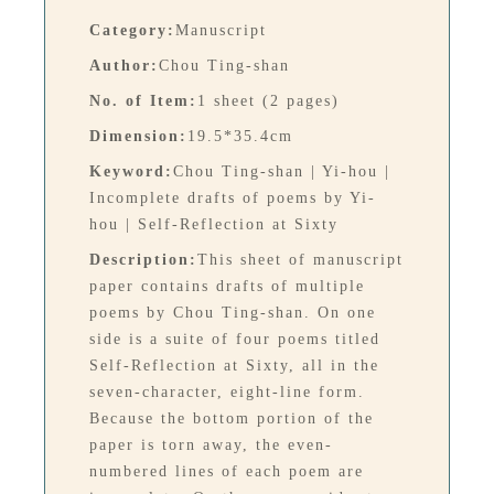
Category:
Manuscript
Author:
Chou Ting-shan
No. of Item:
1 sheet (2 pages)
Dimension:
19.5*35.4cm
Keyword:
Chou Ting-shan | Yi-hou |
Incomplete drafts of poems by Yi-
hou | Self-Reflection at Sixty
Description:
This sheet of manuscript
paper contains drafts of multiple
poems by Chou Ting-shan. On one
side is a suite of four poems titled
Self-Reflection at Sixty, all in the
seven-character, eight-line form.
Because the bottom portion of the
paper is torn away, the even-
numbered lines of each poem are