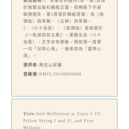
其他說明:
1. 本筆資料總共2頁，第1頁寫
於南華出版社稿紙正面，但稿紙下半部
破損遺失。第2頁寫於稿紙背面，為〈枕
頭絃〉詩草稿、〈五柳〉詩草稿。
2. 〈六十自述〉、〈枕頭絃〉皆收錄於
《一吼居詩存五集》，更題名為〈六十
自遣〉，文字亦有更動，例如第一首第
一句「兒時心境」，後來改為「童時心
境」。
提供者:
周定山家屬
登錄號:
NMTL20140050068
Title:
Self-Reflection at Sixty I–IV,
Pillow String I and II, and Five
Willows