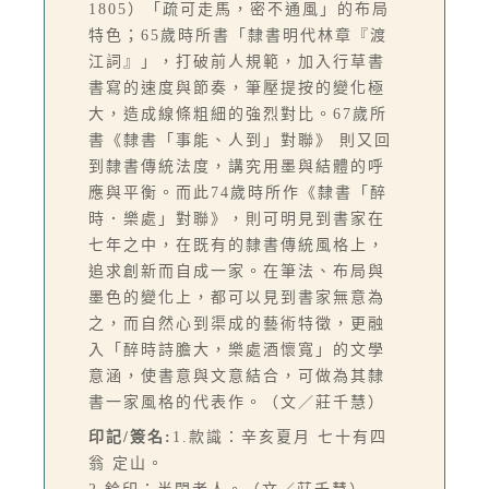
1805）「疏可走馬，密不通風」的布局
特色；65歲時所書「隸書明代林章『渡
江詞』」，打破前人規範，加入行草書
書寫的速度與節奏，筆壓提按的變化極
大，造成線條粗細的強烈對比。67歲所
書《隸書「事能、人到」對聯》 則又回
到隸書傳統法度，講究用墨與結體的呼
應與平衡。而此74歲時所作《隸書「醉
時．樂處」對聯》，則可明見到書家在
七年之中，在既有的隸書傳統風格上，
追求創新而自成一家。在筆法、布局與
墨色的變化上，都可以見到書家無意為
之，而自然心到渠成的藝術特徵，更融
入「醉時詩膽大，樂處酒懷寬」的文學
意涵，使書意與文意結合，可做為其隸
書一家風格的代表作。（文／莊千慧）
印記/簽名:
1.款識：辛亥夏月 七十有四
翁 定山。