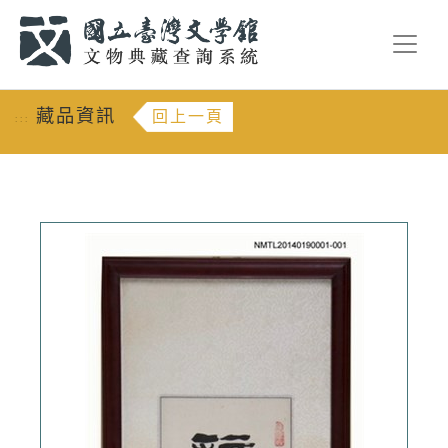
跳到主要內容
:::
藏品資訊
回上一頁
:::