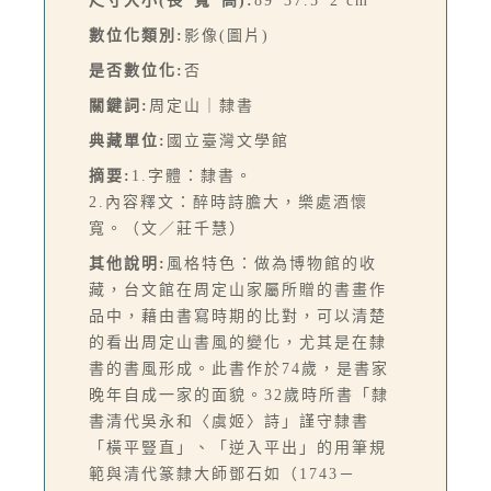
尺寸大小(長*寬*高):
89*37.5*2 cm
數位化類別:
影像(圖片)
是否數位化:
否
關鍵詞:
周定山｜隸書
典藏單位:
國立臺灣文學館
摘要:
1.字體：隸書。
2.內容釋文：醉時詩膽大，樂處酒懷
寬。（文／莊千慧）
其他說明:
風格特色：做為博物館的收
藏，台文館在周定山家屬所贈的書畫作
品中，藉由書寫時期的比對，可以清楚
的看出周定山書風的變化，尤其是在隸
書的書風形成。此書作於74歲，是書家
晚年自成一家的面貌。32歲時所書「隸
書清代吳永和〈虞姬〉詩」謹守隸書
「橫平豎直」、「逆入平出」的用筆規
範與清代篆隸大師鄧石如（1743－