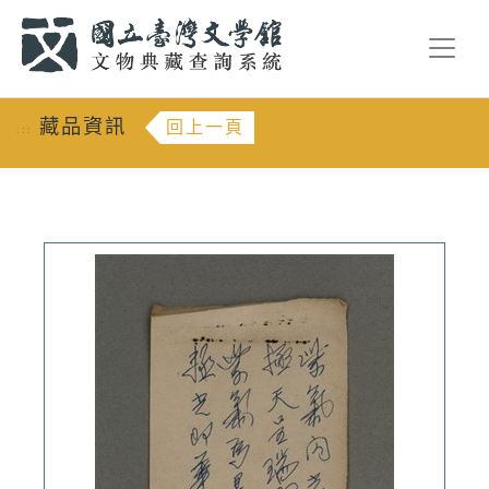
跳到主要內容
:::
藏品資訊
回上一頁
:::