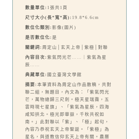
數量單位:
1張共1頁
尺寸大小(長*寬*高):
19.8*6.6cm
數位化類別:
影像(圖片)
是否數位化:
是
關鍵詞:
周定山│玄天上帝│紫極│對聯
內容目次:
紫氣閃光芒……｜紫氣為星
辰……
典藏單位:
國立臺灣文學館
摘要:
本筆資料為周定山作品散稿，共對
聯二組，無題目，內文為：「紫氣閃光
芒，萬物總歸三尺劍。極天星瑞靄，五
雲時現七星旗」、「紫氣為星辰，四海
咸知拱北。極光即華嶽，千秋共祝如
南。」此對聯以「紫」、「極」起句，
內容乃恭祝玄天上帝聖誕。「紫極」為
星名，與道教信仰玄天上帝有關。農曆