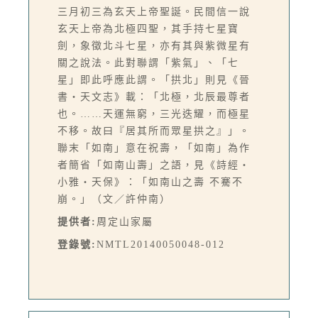
三月初三為玄天上帝聖誕。民間信一說
玄天上帝為北極四聖，其手持七星寶
劍，象徵北斗七星，亦有其與紫微星有
關之說法。此對聯謂「紫氣」、「七
星」即此呼應此謂。「拱北」則見《晉
書‧天文志》載：「北極，北辰最尊者
也。……天運無窮，三光迭耀，而極星
不移。故曰『居其所而眾星拱之』」。
聯末「如南」意在祝壽，「如南」為作
者簡省「如南山壽」之語，見《詩經‧
小雅‧天保》：「如南山之壽 不騫不
崩。」（文／許仲南）
提供者:
周定山家屬
登錄號:
NMTL20140050048-012