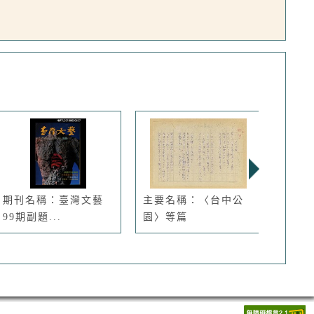
期刊名稱：臺灣文藝
主要名稱：〈台中公
主要
99期副題...
園〉等篇
日先生