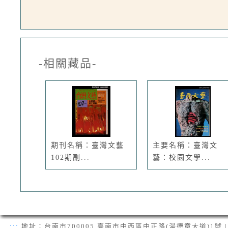
-相關藏品-
期刊名稱：臺灣文藝
主要名稱：臺灣文
102期副...
藝：校園文學...
:::
地址：台南市700005 臺南市中西區中正路(湯德章大道)1號 | 電話：(