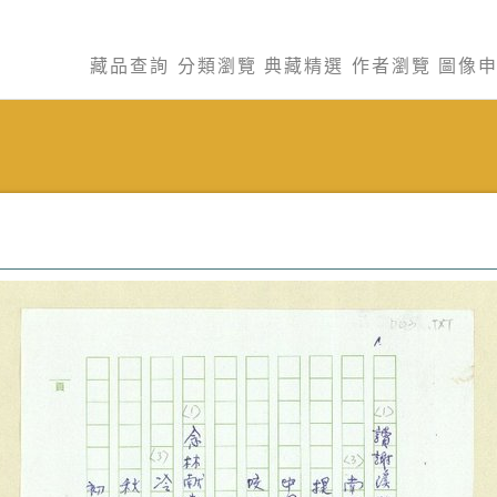
藏品查詢
分類瀏覽
典藏精選
作者瀏覽
圖像