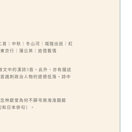
二首｜中秋｜冬山河｜城隍出巡｜紅
｜東京行｜蒲公英｜追憶舊情
散文中的漢詩3首。此外，亦有描述
一首諷刺政治人物的道德低落，詩中
〈念林獻堂為何不歸弔南海淮園館
句和日本俳句〉。