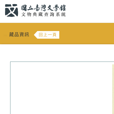
跳到主要內容
:::
藏品資訊
回上一頁
:::