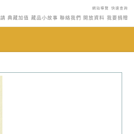
網站導覽
快速查詢
申請
典藏加值
藏品小故事
聯絡我們
開放資料
我要捐贈