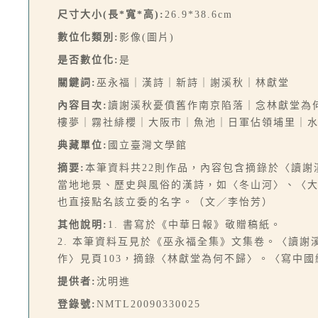
尺寸大小(長*寬*高):
26.9*38.6cm
數位化類別:
影像(圖片)
是否數位化:
是
關鍵詞:
巫永福｜漢詩｜新詩｜謝溪秋｜林獻堂
內容目次:
讀謝溪秋憂僨舊作南京陷落｜念林獻堂為
樓夢｜霧社緋櫻｜大阪市｜魚池｜日軍佔領埔里｜
典藏單位:
國立臺灣文學館
摘要:
本筆資料共22則作品，內容包含摘錄於〈讀
當地地景、歷史與風俗的漢詩，如〈冬山河〉、〈
也直接點名該立委的名字。（文／李怡芳）
其他說明:
1. 書寫於《中華日報》敬贈稿紙。
2. 本筆資料互見於《巫永福全集》文集卷。〈讀
作〉見頁103，摘錄〈林獻堂為何不歸〉。〈寫中
提供者:
沈明進
登錄號:
NMTL20090330025