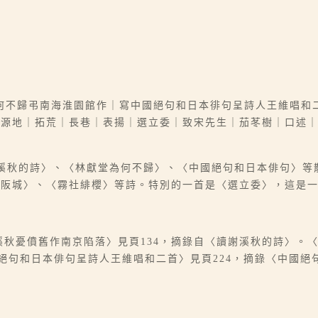
何不歸弔南海淮園館作｜寫中國絕句和日本徘句呈詩人王維唱和
水源地｜拓荒｜長巷｜表揚｜選立委｜致宋先生｜茄苳樹｜口述
謝溪秋的詩〉、〈林獻堂為何不歸〉、〈中國絕句和日本俳句〉等
大阪城〉、〈霧社緋櫻〉等詩。特別的一首是〈選立委〉，這是
謝溪秋憂僨舊作南京陷落〉見頁134，摘錄自〈讀謝溪秋的詩〉。
國絕句和日本俳句呈詩人王維唱和二首〉見頁224，摘錄〈中國絕