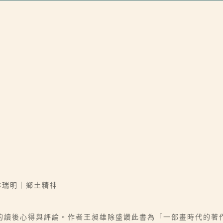
林瑞明｜鄉土精神
的讀後心得與評論。作者王昶雄除盛讚此書為「一部畫時代的著