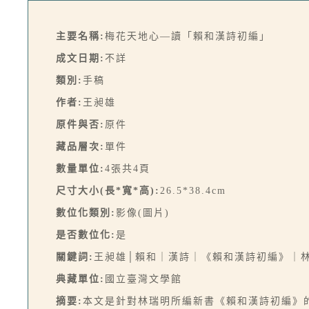
主要名稱:
梅花天地心—讀「賴和漢詩初編」
成文日期:
不詳
類別:
手稿
作者:
王昶雄
原件與否:
原件
藏品層次:
單件
數量單位:
4張共4頁
尺寸大小(長*寬*高):
26.5*38.4cm
數位化類別:
影像(圖片)
是否數位化:
是
關鍵詞:
王昶雄│賴和｜漢詩｜《賴和漢詩初編》｜
典藏單位:
國立臺灣文學館
摘要:
本文是針對林瑞明所編新書《賴和漢詩初編》