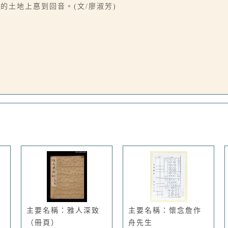
土地上惪到回音。(文/廖淑芳)
主要名稱：雅人深致
主要名稱：懷念詹作
（冊頁）
舟先生