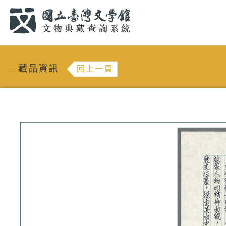
跳到主要內容
:::
藏品資訊
回上一頁
:::