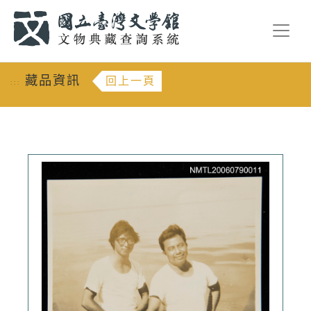
跳到主要內容
:::
藏品資訊
回上一頁
:::