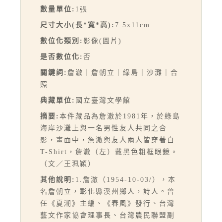
數量單位:
1張
尺寸大小(長*寬*高):
7.5x11cm
數位化類別:
影像(圖片)
是否數位化:
否
關鍵詞:
詹澈｜詹朝立｜綠島｜沙灘｜合
照
典藏單位:
國立臺灣文學館
摘要:
本件藏品為詹澈於1981年，於綠島
海岸沙灘上與一名男性友人共同之合
影，畫面中，詹澈與友人兩人皆穿著白
T-Shirt，詹澈（左）戴黑色粗框眼鏡。
（文／王珮穎）
其他說明:
1.詹澈（1954-10-03/），本
名詹朝立，彰化縣溪州鄉人，詩人。曾
任《夏潮》主編、《春風》發行、台灣
藝文作家協會理事長、台灣農民聯盟副