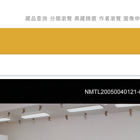
藏品查詢
分類瀏覽
典藏精選
作者瀏覽
圖像