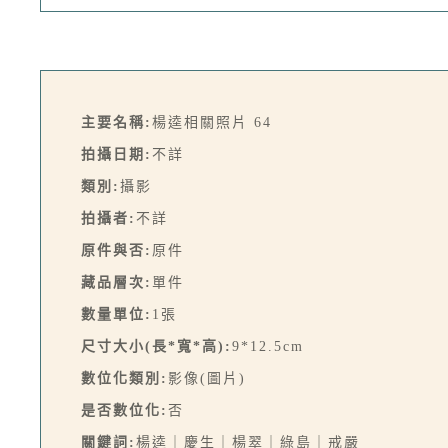
主要名稱:
楊逵相關照片 64
拍攝日期:
不詳
類別:
攝影
拍攝者:
不詳
原件與否:
原件
藏品層次:
單件
數量單位:
1張
尺寸大小(長*寬*高):
9*12.5cm
數位化類別:
影像(圖片)
是否數位化:
否
關鍵詞:
楊逵｜慶生｜楊翠｜綠島｜戒嚴