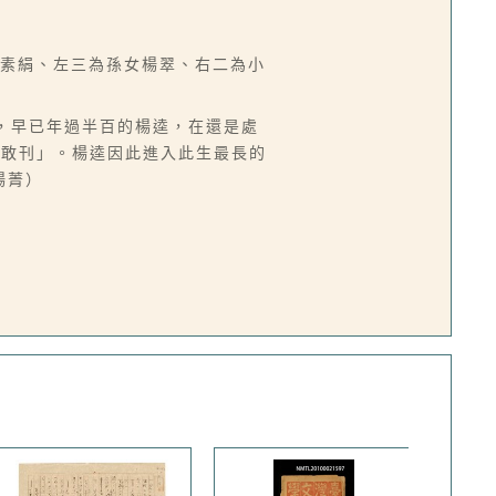
楊素絹、左三為孫女楊翠、右二為小
，早已年過半百的楊逵，在還是處
人敢刊」。楊逵因此進入此生最長的
楊菁）