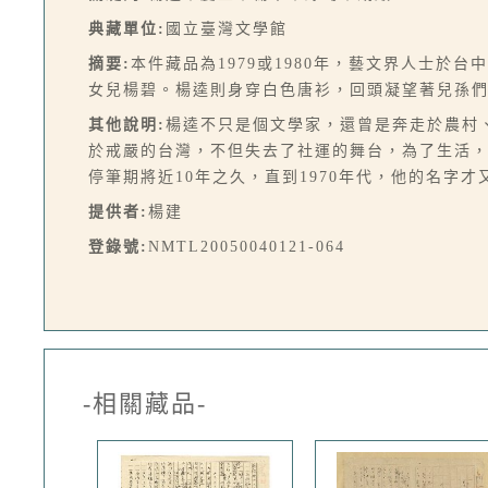
典藏單位:
國立臺灣文學館
摘要:
本件藏品為1979或1980年，藝文界人士
女兒楊碧。楊逵則身穿白色唐衫，回頭凝望著兒孫
其他說明:
楊逵不只是個文學家，還曾是奔走於農村
於戒嚴的台灣，不但失去了社運的舞台，為了生活
停筆期將近10年之久，直到1970年代，他的名字
提供者:
楊建
登錄號:
NMTL20050040121-064
-相關藏品-