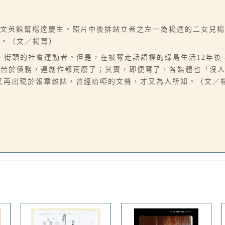
於台中文英館幫楊逵慶生。照片中後排站立者之左一為楊逵的二女兒
們。（文／楊菁）
、街頭的社會運動者。但是，在被奪走話語權的綠島生活12年後
，苦於債務，連創作都荒廢了；其實，即便寫了，各媒體也「沒
才又再出現於報章雜誌，曾經瘖啞的文聲，才又為人所知。（文／