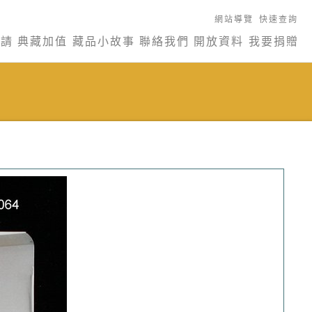
網站導覽
快速查詢
申請
典藏加值
藏品小故事
聯絡我們
開放資料
我要捐贈