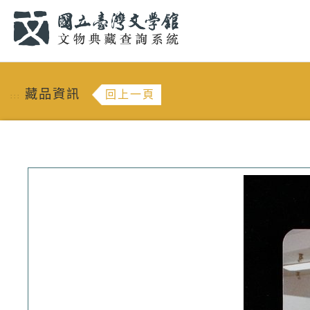
跳到主要內容
:::
藏品資訊
回上一頁
:::