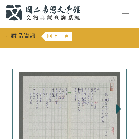
跳到主要內容
:::
藏品資訊
回上一頁
:::