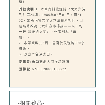
璧）
其他說明:
1. 本筆資料收錄於《大海洋詩
刊》第25期，1986年07月01日，頁31-
32。出版內容文字與本筆資料相同，但
題名修改為〈六和夜市掃描——來！乾
一杯 落後的文明〉，作者則為「蕭
颯」。
2. 本筆資料共3頁，書寫於玫瑰牌600字
稿紙。
3. 沙白本名涂秀田。
提供者:
朱學恕創大海洋詩雜誌
登錄號:
NMTL20080180372
-相關藏品-