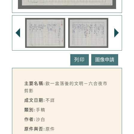
列印
主要名稱:
飲一盅落後的文明－六合夜市
剪影
成文日期:
不詳
類別:
手稿
作者:
沙白
原件與否:
原件