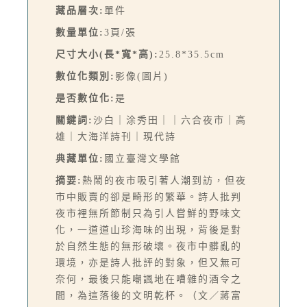
藏品層次:
單件
數量單位:
3頁/張
尺寸大小(長*寬*高):
25.8*35.5cm
數位化類別:
影像(圖片)
是否數位化:
是
關鍵詞:
沙白｜涂秀田｜｜六合夜市｜高
雄｜大海洋詩刊｜現代詩
典藏單位:
國立臺灣文學館
摘要:
熱鬧的夜市吸引著人潮到訪，但夜
市中販賣的卻是畸形的繁華。詩人批判
夜市裡無所節制只為引人嘗鮮的野味文
化，一道道山珍海味的出現，背後是對
於自然生態的無形破壞。夜市中髒亂的
環境，亦是詩人批評的對象，但又無可
奈何，最後只能嘲諷地在嘈雜的酒令之
間，為這落後的文明乾杯。（文／蔣富