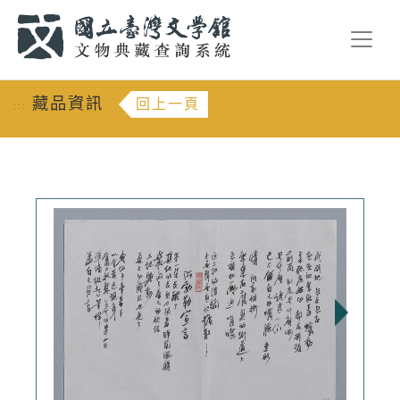
跳到主要內容
:::
藏品資訊
回上一頁
:::