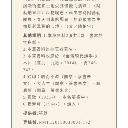
諷刺街道和土地受到侵蝕而潰爛；〈阿
勃勒宣言〉以物喻志，藉由書寫阿勃勒
開展，春天到來的場景，抒發願意為生
命挺起筆桿的心境。（文／陳柏宇）
其他說明:
1.本筆資料2張共2頁，書寫於
空白紙。
2.本筆資料無抄寫者署名。
3.本筆資料收錄於 《台灣現代詩手抄
本》（臺北：九歌，2014），頁346-
347。
4.鈐印：曠而不溢（閒章，篆書朱
文）、大吉羊（閒章，篆書朱文）、繆
思軒（閒章，篆書朱文）。
5.張默（1931-），本名張德中。
6.張芳慈（1964-），詩人。
提供者:
張默
登錄號:
NMTL20150030001-172