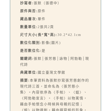
抄寫者:
張默（張德中）
原件與否:
原件
藏品層次:
單件
數量單位:
2張共2頁
尺寸大小(長*寬*高):
30.2*42.1cm
數位化類別:
影像(圖片)
是否數位化:
是
關鍵詞:
張默│張芳慈│詠物│阿勃勒│現
代詩
典藏單位:
國立臺灣文學館
摘要:
本筆資料為張默抄寫張芳慈創作的
現代詩三首，並命名為〈張芳慈小
集〉。內容依序為〈手帕〉、〈蛆〉、
〈阿勃勒宣言〉。〈手帕〉以物寓情，
藉由手帕懷念小時候與母親的記憶；
〈蛆〉以物諷刺，藉由描寫蛆的形象，