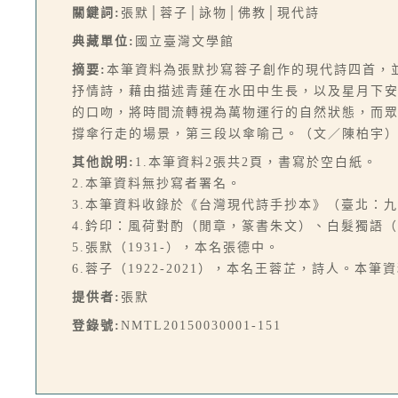
關鍵詞:
張默│蓉子│詠物│佛教│現代詩
典藏單位:
國立臺灣文學館
摘要:
本筆資料為張默抄寫蓉子創作的現代詩四首，
抒情詩，藉由描述青蓮在水田中生長，以及星月下
的口吻，將時間流轉視為萬物運行的自然狀態，而
撐傘行走的場景，第三段以傘喻己。（文／陳柏宇
其他說明:
1.本筆資料2張共2頁，書寫於空白紙。
2.本筆資料無抄寫者署名。
3.本筆資料收錄於《台灣現代詩手抄本》（臺北：九歌，
4.鈐印：風荷對酌（閒章，篆書朱文）、白髮獨語
5.張默（1931-），本名張德中。
6.蓉子（1922-2021），本名王蓉芷，詩人。
提供者:
張默
登錄號:
NMTL20150030001-151