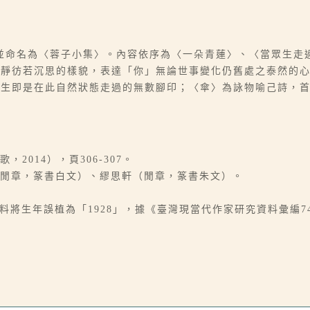
並命名為〈蓉子小集〉。內容依序為〈一朵青蓮〉、〈當眾生走
安靜彷若沉思的樣貌，表達「你」無論世事變化仍舊處之泰然的
眾生即是在此自然狀態走過的無數腳印；〈傘〉為詠物喻己詩，
）
2014），頁306-307。
（閒章，篆書白文）、繆思軒（閒章，篆書朱文）。
本筆資料將生年誤植為「1928」，據《臺灣現當代作家研究資料彙編