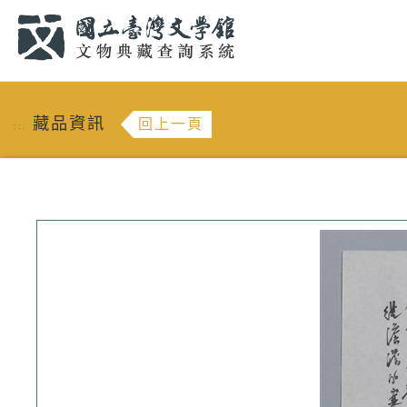
跳到主要內容
:::
藏品資訊
回上一頁
:::