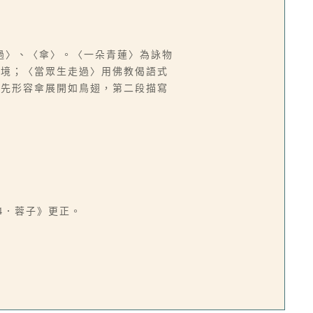
過〉、〈傘〉。〈一朵青蓮〉為詠物
心境；〈當眾生走過〉用佛教偈語式
首先形容傘展開如鳥翅，第二段描寫
74．蓉子》更正。