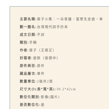
主要名稱:
蓉子小集：一朵青蓮、當眾生走過、傘
劃一題名:
台灣現代詩手抄本
成文日期:
不詳
類別:
手稿
作者:
蓉子（王蓉芷）
抄寫者:
張默（張德中）
原件與否:
原件
藏品層次:
單件
數量單位:
2張共2頁
尺寸大小(長*寬*高):
30.2*42cm
數位化類別:
影像(圖片)
是否數位化:
是