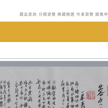
藏品查詢
分類瀏覽
典藏精選
作者瀏覽
圖像