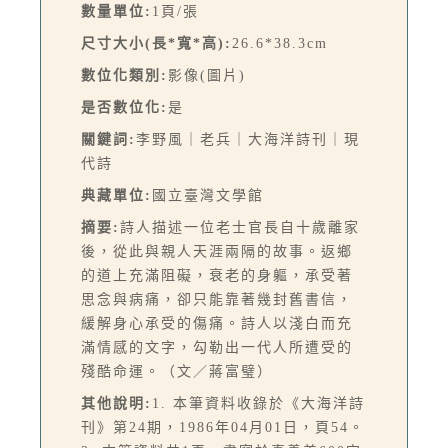
數量單位:
1頁/張
尺寸大小(長*寬*高):
26.6*38.3cm
數位化類別:
影像(圖片)
是否數位化:
是
關鍵詞:
李野風｜老兵｜大海洋詩刊｜現
代詩
典藏單位:
國立臺灣文學館
摘要:
詩人描述一位老士官長自十歲離家
後，從此與親人天涯兩隔的故事。返鄉
的道上充滿阻礙，衰老的身軀，承受著
思念與病痛，卻只能靠著幾封舊書信，
緩解身心承受的傷痛。詩人以淺白而充
滿情感的文字，勾勒出一代人所遭受的
殘酷命運。（文／蔣富璧）
其他說明:
1. 本筆資料收錄於《大海洋詩
刊》第24期，1986年04月01日，頁54。