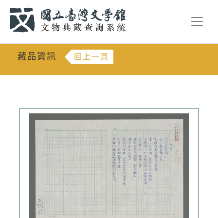
跳到主要內容
:::
藏品資訊
回上一頁
:::