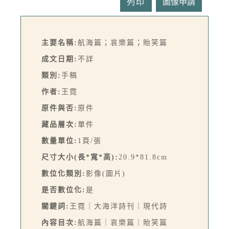
列印
主要名稱:
航海篇；哀樂篇；貽笑篇
成文日期:
不詳
類別:
手稿
作者:
王霓
原件與否:
原件
藏品層次:
單件
數量單位:
1頁/張
尺寸大小(長*寬*高):
20.9*81.8cm
數位化類別:
影像(圖片)
是否數位化:
是
關鍵詞:
王霓｜大海洋詩刊｜現代詩
內容目次:
航海篇｜哀樂篇｜貽笑篇