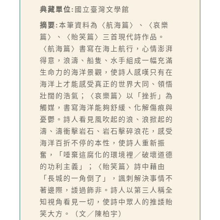
典藏單位:
國立臺灣文學館
摘要:
本筆資料為〈航海篇〉、〈哀樂
篇〉、〈貽笑篇〉三首現代詩作品。
〈航海篇〉書寫在海上航行，心情澎湃
得意，浪濤、船隻、水手組成一幅充滿
生命力的海洋景觀，使詩人感嘆只有在
海洋上才能感受真正的世界大同、領悟
壯闊的浩氣；〈哀樂篇〉以「挫折」為
觸媒，書寫海洋能夠舒緩、化解傷痕與
憂鬱。詩人看見風吹起的浪、浪掀起的
濤、濤衝擊岩石、岩石擊碎浪花，感受
海洋百折不停的本性，使詩人重新振
奮，「唾棄這腐化的環境裡／破壞道德
的功利主義」；〈貽笑篇〉詩中藉由
「長城的一角倒了」，諷刺解決事情不
著邊際，諉過飾非。詩人以第三人稱全
知視角看見一切，使詩中眾人的推諉貽
笑大方。（文／陳柏宇）