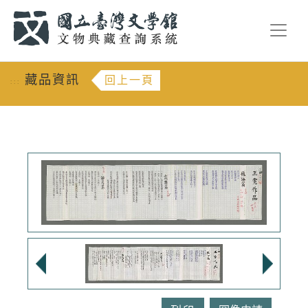
跳到主要內容
:::
藏品資訊
回上一頁
:::