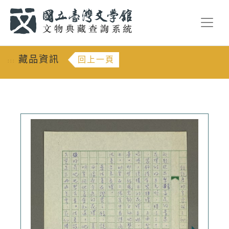
跳到主要內容
:::
藏品資訊
回上一頁
:::