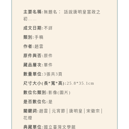
主要名稱:
無題名： 話說唐明皇當政之
初……
成文日期:
不詳
類別:
手稿
作者:
趙雲
原件與否:
原件
藏品層次:
單件
數量單位:
3張共3頁
尺寸大小(長*寬*高):
25.8*35.1cm
數位化類別:
影像(圖片)
是否數位化:
是
關鍵詞:
趙雲│元宵節│唐明皇│宋徽宗│
花燈
典藏單位:
國立臺灣文學館