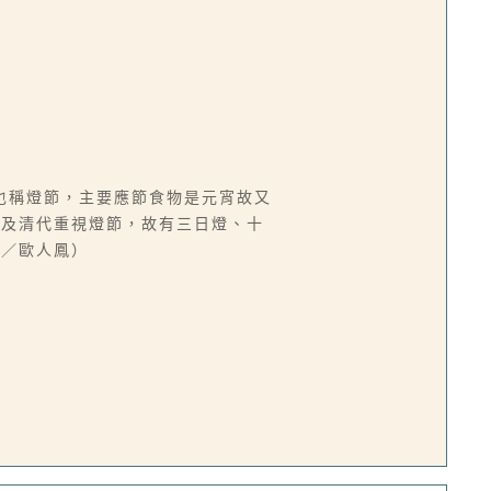
也稱燈節，主要應節食物是元宵故又
朝及清代重視燈節，故有三日燈、十
文／歐人鳳）