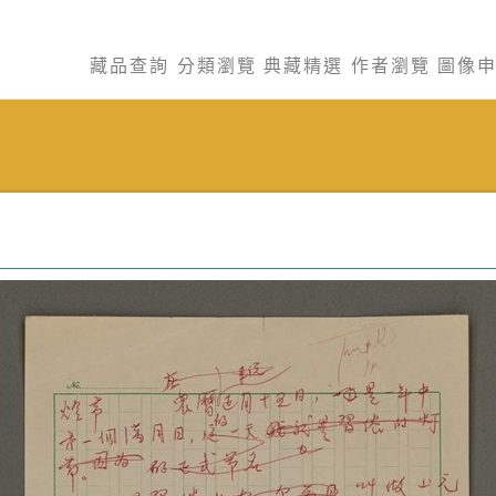
藏品查詢
分類瀏覽
典藏精選
作者瀏覽
圖像