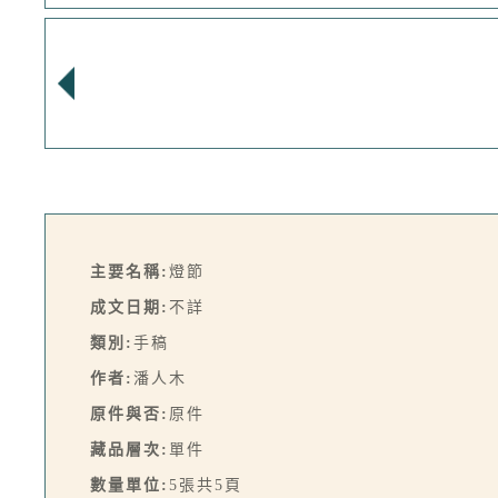
主要名稱:
燈節
成文日期:
不詳
類別:
手稿
作者:
潘人木
原件與否:
原件
藏品層次:
單件
數量單位:
5張共5頁