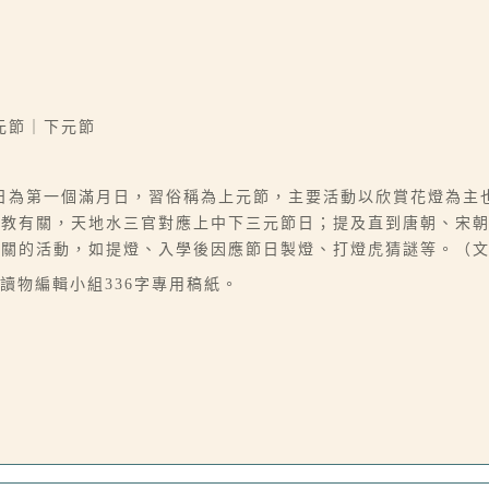
元節｜下元節
日為第一個滿月日，習俗稱為上元節，主要活動以欣賞花燈為主
道教有關，天地水三官對應上中下三元節日；提及直到唐朝、宋
相關的活動，如提燈、入學後因應節日製燈、打燈虎猜謎等。（
讀物編輯小組336字專用稿紙。