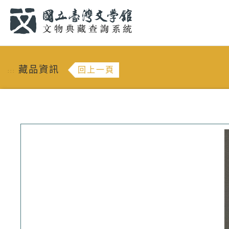
跳到主要內容
:::
藏品資訊
回上一頁
:::