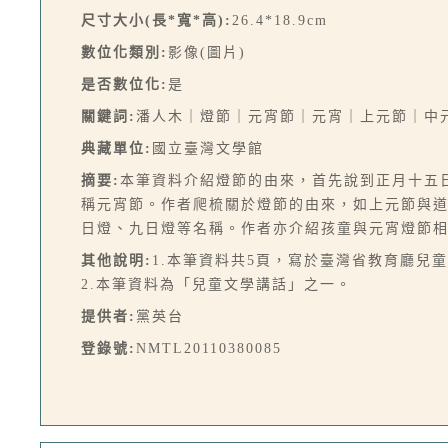
尺寸大小(長*寬*高):
26.4*18.9cm
數位化類別:
影像(圖片)
是否數位化:
是
關鍵詞:
潘人木｜燈節｜元宵節｜元宵｜上元節｜中
典藏單位:
國立臺灣文學館
摘要:
本筆資料介紹燈節的由來，首先說到正月十五
稱元宵節。作者爬梳關於燈節的由來，如上元節與
日燈、九日燈等名稱。作者亦介紹孩童與元宵燈節
其他說明:
1.本筆資料共5頁，寫於臺灣省教育廳兒童
2.本筆資料為「兒童文學講話」之一。
提供者:
黨英台
登錄號:
NMTL20110380085