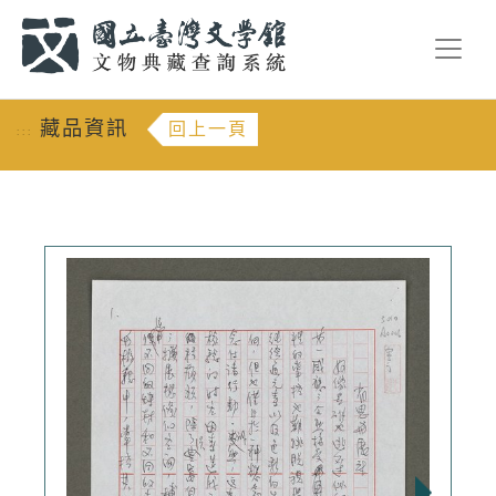
跳到主要內容
:::
藏品資訊
回上一頁
:::