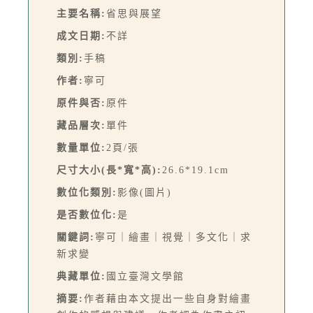
主要名稱:
省思與展望
成文日期:
不詳
類別:
手稿
作者:
寧可
原件與否:
原件
藏品層次:
單件
數量單位:
2頁/張
尺寸大小(長*寬*高):
26.6*19.1cm
數位化類別:
影像(圖片)
是否數位化:
是
關鍵詞:
寧可｜繪畫｜視覺｜多文化｜求
新求變
典藏單位:
國立臺灣文學館
摘要:
作者藉由本文提出一些自身對繪畫