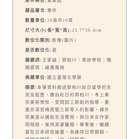
原件與否:
重製品
藏品層次:
單件
數量單位:
10張共10頁
尺寸大小(長*寬*高):
25.7*36.4cm
數位化類別:
影像(圖片)
是否數位化:
是
關鍵詞:
王家誠｜郭柏川｜美術學校｜婚
姻感情｜繪畫風格
典藏單位:
國立臺灣文學館
摘要:
本筆資料敘述郭柏川赴日留學的生
涯及經歷。獨自赴日的郭柏川，考上東
京美術學校，受岡田三郎助的指導，畫
風亦深受梅原龍三郎等人的影響。課外
常兼差以補貼生活費用，與日本女作家
岡相戀，後與其妻離婚。畢業後，繼續
留在日本研究繪畫。為維持日常開銷，