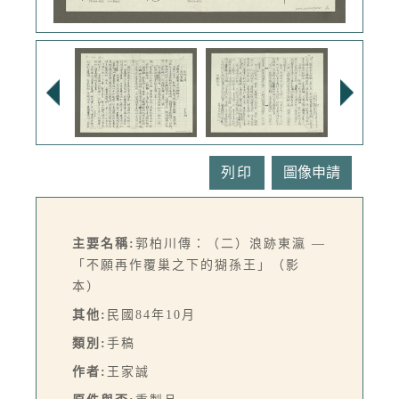
列印
主要名稱:
郭柏川傳：（二）浪跡東瀛 —
「不願再作覆巢之下的猢孫王」（影
本）
其他:
民國84年10月
類別:
手稿
作者:
王家誠