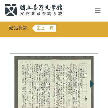
跳到主要內容
:::
藏品資訊
回上一頁
:::