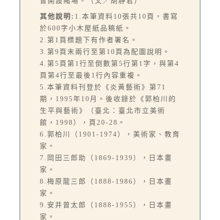
曾開設賭場。（文／胡靜君）
其他說明:
1.本筆資料10張共10頁，書寫
於600字小木屋紙品稿紙。
2.第1頁標題下有作者署名。
3.第9頁末兩行至第10頁為配圖說明。
4.第5頁第1行至倒數第5行第1字，與第4
頁第4行至最後1行內容重複。
5.本筆資料刊登於《炎黃藝術》第71
期，1995年10月。後收錄於《郭柏川的
生平與藝術》（臺北：臺北市立美術
館，1998），頁20-28。
6.郭柏川（1901-1974），美術家、教育
家。
7.岡田三郎助（1869-1939），日本畫
家。
8.梅原龍三郎（1888-1986），日本畫
家。
9.安井曾太郎（1888-1955），日本畫
家。