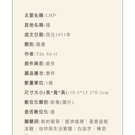
主要名稱:
CHÎⁿ
其他名稱:
錢
成文日期:
西元1951年
類別:
圖書
作者:
Tân Sù-tī
原件與否:
原件
藏品層次:
單件
數量單位:
1冊
尺寸大小(長*寬*高):
18.5*13.2*0.2cm
數位化類別:
影像(圖片)
是否數位化:
是
關鍵詞:
新約聖冊｜經濟倫理｜基督徒經
濟觀｜信仰與生活實踐｜白話字｜陳泗