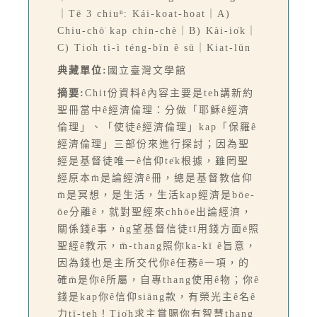
｜Tē 3 chiuⁿ: Kái-koat-hoat｜A)
Chiu-chō͘ kap chín-chè｜B) Kài-io̍k｜
C) Tio̍h tì-ì téng-bīn ê sū｜Kiat-lūn
典藏單位:
國立臺灣文學館
摘要:
Chit份資料ê內容主要是teh講新約
聖冊當中ê經濟倫理：分做「耶穌ê經濟
倫理」、「使徒ê經濟倫理」kap「保羅ê
經濟倫理」三部份來進行探討；因為聖
經是基督徒唯一ê信仰te̍k根據，雖罔聖
經原本m̄是論經濟ê冊，總是基督教信仰
m̄是冥想，是生活，生活kap經濟是bōe-
ōe分離ê，就對聖經來chhōe出論經濟，
關係錢ê事，ǹg望基督信徒tī用錢方面ē照
聖經ê教示，m̄-thang照你ka-kī ê旨意，
因為錢也是主所交代你ê任務ê一項，的
確m̄是你ê所屬，自專thang使用ê物；你ê
錢是kap你ê信仰siāng款，有榮光主ê名ê
力tī-teh！Tio̍h求主賞賜你有智慧thang