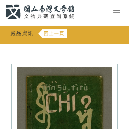
跳到主要內容
:::
藏品資訊
回上一頁
:::