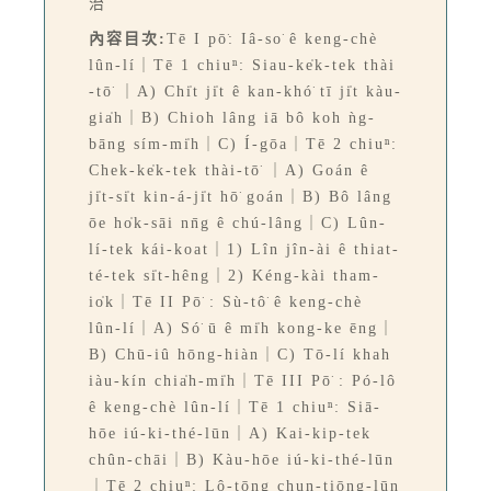
治
內容目次:
Tē I pō͘: Iâ-so͘ ê keng-chè
lûn-lí｜Tē 1 chiuⁿ: Siau-ke̍k-tek thài
-tō͘ ｜A) Chi̍t ji̍t ê kan-khó͘ tī ji̍t kàu-
gia̍h｜B) Chioh lâng iā bô koh ǹg-
bāng sím-mi̍h｜C) Í-gōa｜Tē 2 chiuⁿ:
Chek-ke̍k-tek thài-tō͘ ｜A) Goán ê
ji̍t-si̍t kin-á-ji̍t hō͘ goán｜B) Bô lâng
ōe ho̍k-sāi nn̄g ê chú-lâng｜C) Lûn-
lí-tek kái-koat｜1) Lîn jîn-ài ê thiat-
té-tek si̍t-hêng｜2) Kéng-kài tham-
io̍k｜Tē II Pō͘ : Sù-tô͘ ê keng-chè
lûn-lí｜A) Só͘ ū ê mi̍h kong-ke ēng｜
B) Chū-iû hōng-hiàn｜C) Tō-lí khah
iàu-kín chia̍h-mi̍h｜Tē III Pō͘ : Pó-lô
ê keng-chè lûn-lí｜Tē 1 chiuⁿ: Siā-
hōe iú-ki-thé-lūn｜A) Kai-kip-tek
chûn-chāi｜B) Kàu-hōe iú-ki-thé-lūn
｜Tē 2 chiuⁿ: Lô-tōng chun-tiōng-lūn