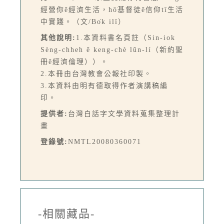
經營你ê經濟生活，hō͘基督徒ê信仰tī生活
中實踐。（文/Bo̍k ilī）
其他說明:
1.本資料書名頁註（Sin-iok
Sèng-chheh ê keng-chè lûn-lí（新約聖
冊ê經濟倫理））。
2.本冊由台灣教會公報社印製。
3.本資料由明有德取得作者演講稿編
印。
提供者:
台灣白話字文學資料蒐集整理計
畫
登錄號:
NMTL20080360071
-相關藏品-