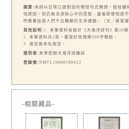
摘要:
本詩以日常口語對話的簡短句式開頭，逐段鋪
找原因，但仍無法消除心中的怨懟，最後即使知道
呼應著這道人們千古難解的生命課題。（文／蔣富
其他說明:
1. 本筆資料收錄於《大海洋詩刊》第26期，
2. 本筆資料共2頁，書寫於玫瑰牌500字稿紙。
3. 張忠進本名雨弦。
提供者:
朱學恕創大海洋詩雜誌
登錄號:
NMTL20080180432
-相關藏品-