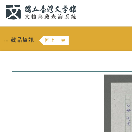
跳到主要內容
:::
藏品資訊
回上一頁
:::