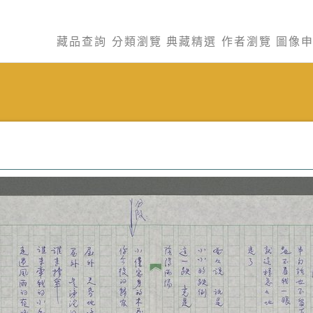
藏品查詢
分類瀏覽
典藏精選
作者瀏覽
圖像