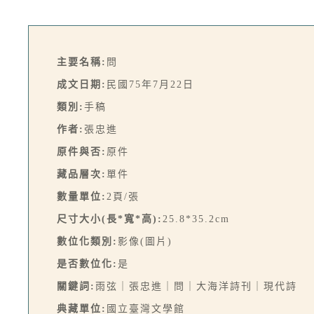
主要名稱:
問
成文日期:
民國75年7月22日
類別:
手稿
作者:
張忠進
原件與否:
原件
藏品層次:
單件
數量單位:
2頁/張
尺寸大小(長*寬*高):
25.8*35.2cm
數位化類別:
影像(圖片)
是否數位化:
是
關鍵詞:
雨弦｜張忠進｜問｜大海洋詩刊｜現代詩
典藏單位:
國立臺灣文學館