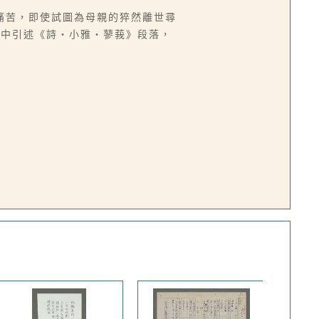
痛苦，即使試圖為母親的猝然離世尋
詩中引述《詩‧小雅‧蓼莪》段落，