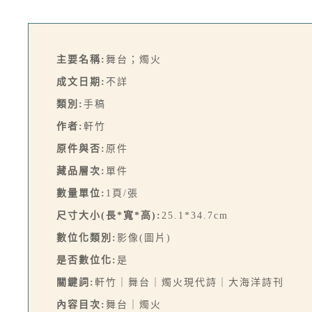
主要名稱:
舞台；燭火
成文日期:
不詳
類別:
手稿
作者:
軒竹
原件與否:
原件
藏品層次:
單件
數量單位:
1頁/張
尺寸大小(長*寬*高):
25.1*34.7cm
數位化類別:
影像(圖片)
是否數位化:
是
關鍵詞:
軒竹｜舞台｜燭火現代詩｜大海洋詩刊
內容目次:
舞台｜燭火