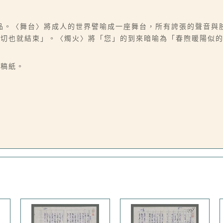
品。〈舞台〉將成人的世界譬喻成一座舞台，所有誇張的聲音與
一切也就結束」。〈燭火〉將「您」的到來暗喻為「春煦暖陽似
字稿紙。