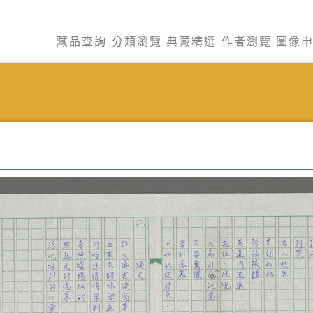
藏品查詢
分類瀏覽
典藏精選
作者瀏覽
圖像