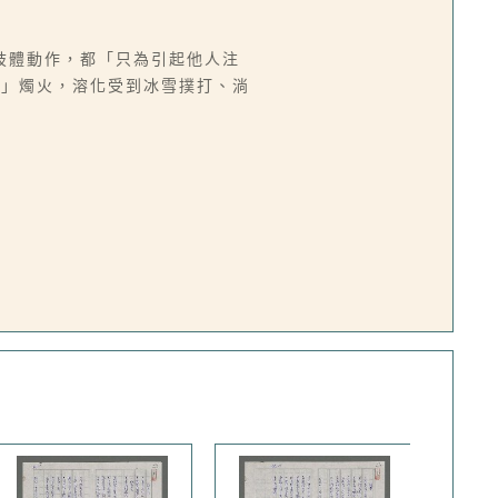
肢體動作，都「只為引起他人注
的」燭火，溶化受到冰雪撲打、淌