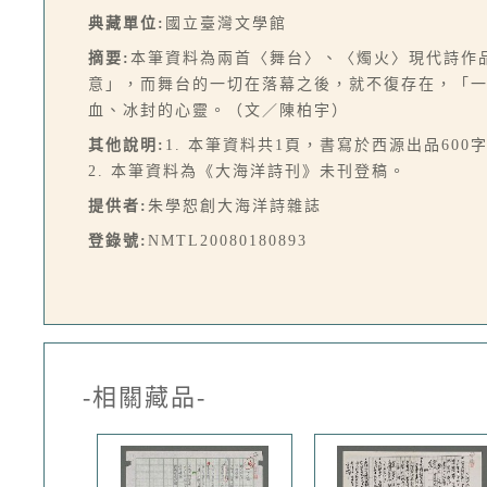
典藏單位:
國立臺灣文學館
摘要:
本筆資料為兩首〈舞台〉、〈燭火〉現代詩作
意」，而舞台的一切在落幕之後，就不復存在，「
血、冰封的心靈。（文／陳柏宇）
其他說明:
1. 本筆資料共1頁，書寫於西源出品600
2. 本筆資料為《大海洋詩刊》未刊登稿。
提供者:
朱學恕創大海洋詩雜誌
登錄號:
NMTL20080180893
-相關藏品-