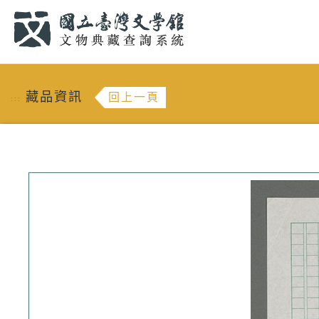
跳到主要內容
:::
藏品資訊
回上一頁
:::