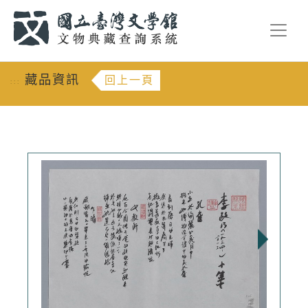
跳到主要內容
:::
藏品資訊
回上一頁
:::