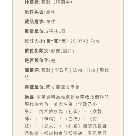
抄寫者:
張默（張德中）
原件與否:
原件
藏品層次:
單件
數量單位:
2張共2頁
尺寸大小(長*寬*高):
29.9*42.7cm
數位化類別:
影像(圖片)
是否數位化:
是
關鍵詞:
張默│李政乃│詠物│自由│現代
詩
典藏單位:
國立臺灣文學館
摘要:
本筆資料為張默抄寫李政乃創作的
現代詩六首，並命名為〈李政乃小
集〉。內容依序為〈孔雀〉、〈女教
師〉、〈乍晴〉、〈白鴿〉、〈寶
藏〉、〈夏末〉。〈孔雀〉描寫孔雀雖
然絢麗，卻被拘束於博物館，看見落日