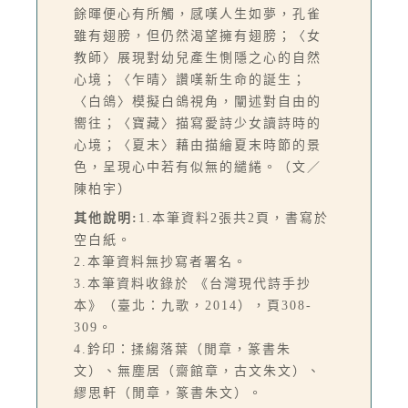
餘暉便心有所觸，感嘆人生如夢，孔雀
雖有翅膀，但仍然渴望擁有翅膀；〈女
教師〉展現對幼兒產生惻隱之心的自然
心境；〈乍晴〉讚嘆新生命的誕生；
〈白鴿〉模擬白鴿視角，闡述對自由的
嚮往；〈寶藏〉描寫愛詩少女讀詩時的
心境；〈夏末〉藉由描繪夏末時節的景
色，呈現心中若有似無的繾綣。（文／
陳柏宇）
其他說明:
1.本筆資料2張共2頁，書寫於
空白紙。
2.本筆資料無抄寫者署名。
3.本筆資料收錄於 《台灣現代詩手抄
本》（臺北：九歌，2014），頁308-
309。
4.鈐印：揉縐落葉（閒章，篆書朱
文）、無塵居（齋館章，古文朱文）、
繆思軒（閒章，篆書朱文）。