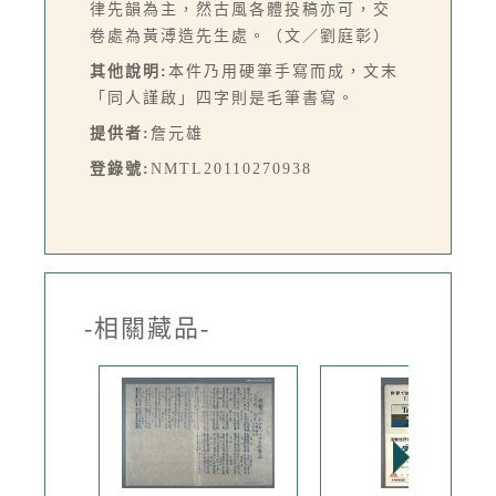
律先韻為主，然古風各體投稿亦可，交
卷處為黃溥造先生處。（文／劉庭彰）
其他說明:
本件乃用硬筆手寫而成，文末
「同人謹啟」四字則是毛筆書寫。
提供者:
詹元雄
登錄號:
NMTL20110270938
-相關藏品-