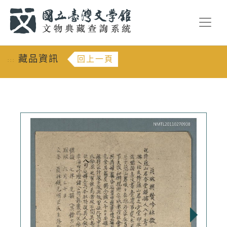
跳到主要內容
:::
藏品資訊
回上一頁
:::