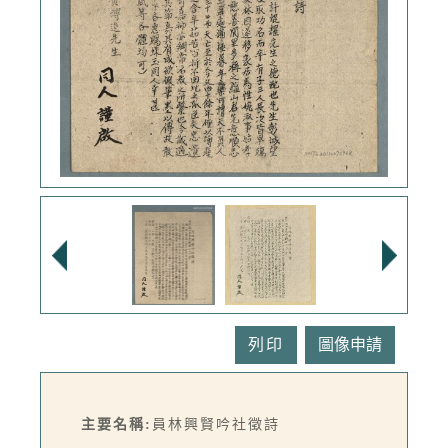
列印
主要名稱:
員林興賢吟社徵詩