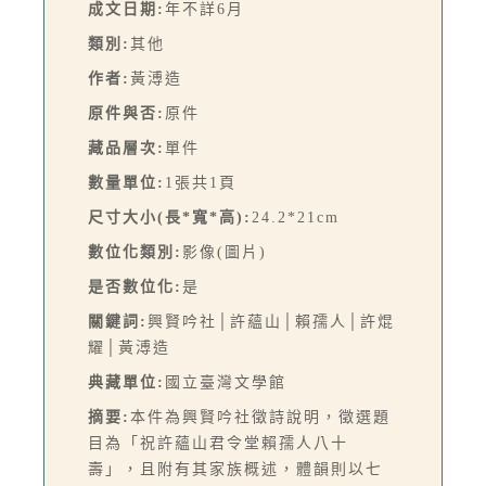
成文日期:
年不詳6月
類別:
其他
作者:
黃溥造
原件與否:
原件
藏品層次:
單件
數量單位:
1張共1頁
尺寸大小(長*寬*高):
24.2*21cm
數位化類別:
影像(圖片)
是否數位化:
是
關鍵詞:
興賢吟社│許蘊山│賴孺人│許焜
耀│黃溥造
典藏單位:
國立臺灣文學館
摘要:
本件為興賢吟社徵詩說明，徵選題
目為「祝許蘊山君令堂賴孺人八十
壽」，且附有其家族概述，體韻則以七