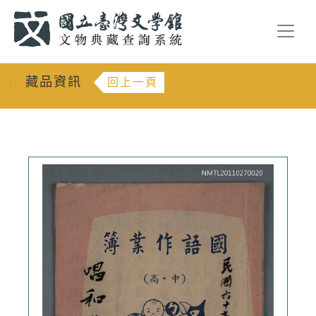
跳到主要內容
:::
藏品資訊
回上一頁
:::