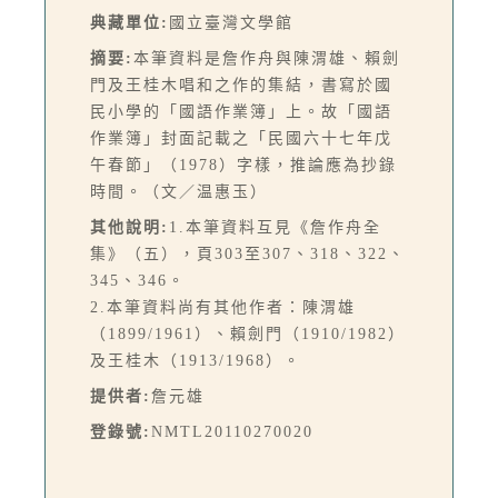
典藏單位:
國立臺灣文學館
摘要:
本筆資料是詹作舟與陳渭雄、賴劍
門及王桂木唱和之作的集結，書寫於國
民小學的「國語作業簿」上。故「國語
作業簿」封面記載之「民國六十七年戊
午春節」（1978）字樣，推論應為抄錄
時間。（文／温惠玉）
其他說明:
1.本筆資料互見《詹作舟全
集》（五），頁303至307、318、322、
345、346。
2.本筆資料尚有其他作者：陳渭雄
（1899/1961）、賴劍門（1910/1982）
及王桂木（1913/1968）。
提供者:
詹元雄
登錄號:
NMTL20110270020