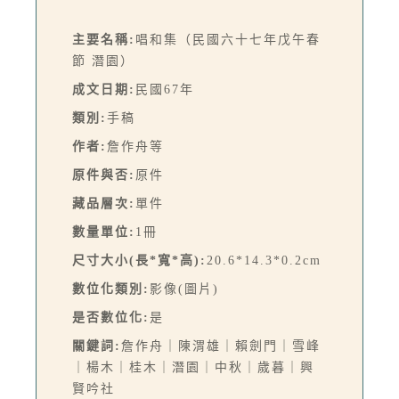
主要名稱:
唱和集（民國六十七年戊午春
節 潛園）
成文日期:
民國67年
類別:
手稿
作者:
詹作舟等
原件與否:
原件
藏品層次:
單件
數量單位:
1冊
尺寸大小(長*寬*高):
20.6*14.3*0.2cm
數位化類別:
影像(圖片)
是否數位化:
是
關鍵詞:
詹作舟｜陳渭雄｜賴劍門｜雪峰
｜楊木｜桂木｜潛園｜中秋｜歲暮｜興
賢吟社