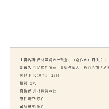
主要名稱:
員林興賢吟社致詹川（詹作舟）明信片（1935
副題名:
百拾貳期課題「黃鶴樓懷古」暨百拾期「旅
其他:
昭和10年1月29日
類別:
信札
寫信者:
員林興賢吟社
原件與否:
原件
藏品層次:
單件