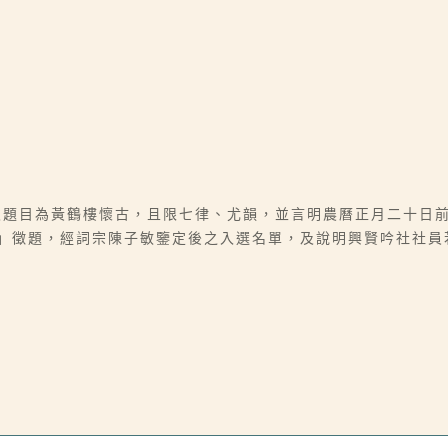
該次題目為黃鶴樓懷古，且限七律、尤韻，並言明農曆正月二十日
況」徵題，經詞宗陳子敏鑒定後之入選名單，及說明興賢吟社社