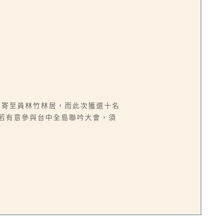
前寄至員林竹林居，而此次獲選十名
員若有意參與台中全島聯吟大會，須