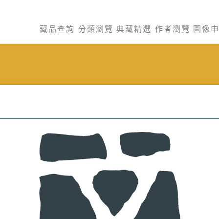
藏品查詢
分類瀏覽
典藏精選
作者瀏覽
圖像