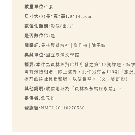
數量單位:
1張
尺寸大小(長*寬*高):
9*14.3cm
數位化類別:
影像(圖片)
是否數位化:
是
關鍵詞:
員林興賢吟社│詹作舟│陳子敏
典藏單位:
國立臺灣文學館
摘要:
本件為員林興賢吟社所發之第112期課題，
均有薄禮相贈。除上述外，此件另有第110期「旅
提前函達社員張和鳴，以便彙整。（文／劉庭彰）
其他說明:
收信地址為「員林郡永靖庄永靖」。
提供者:
詹元雄
登錄號:
NMTL20110270580