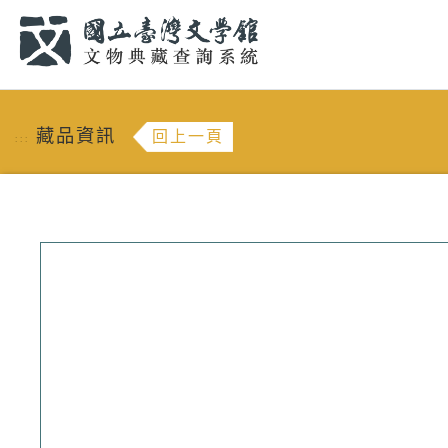
跳到主要內容
:::
藏品資訊
回上一頁
:::