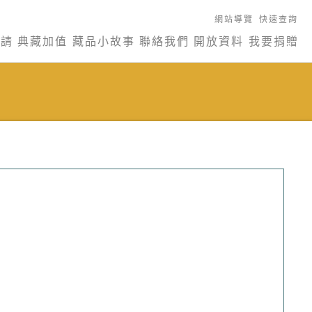
網站導覽
快速查詢
申請
典藏加值
藏品小故事
聯絡我們
開放資料
我要捐贈