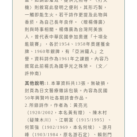
益，如調節灌溉、提供光照等。〈打火
機〉則敘寫此發明之便利，其形巧製，
一觸即能生火。若干詩作更提及此物與
香菸，為自己長年良伴。〈贈楊傳廣〉
則與時事相關。楊傳廣為台灣阿美族
人，曾代表中華民國參加奧運「十項全
能競賽」，各於1954、1958年奧運獲金
牌、1960年銀牌，有「亞洲鐵人」之
譽。資料詩作為1961年之課題，內容乃
敘寫此前楊氏為國爭光之殊榮。（文／
許仲南）
其他說明:
1.本筆資料共13張，無破損，
封頁為日文醫療雜誌包裝。內容為民國
50年興賢吟社各期詩會作品。
2.所錄詩作，作者為：黃亮光
（1920/2002，本名黃有燈）、陳木村
（疑陳木川）、江朝富（1915/1995）、
何策強（1902/1969，本名何埃）、游月
峰（1903/1984，原名游石定）、賴劍門