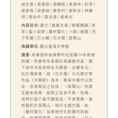
胡文勇│張連發│胡耀程│黃庚申│許淨│
謝金珠│邱張絨│陳牧村│施秋谷│林繼
明│胡允中│鄭汝清│張侯光
內容目次:
邁力│翰墨生香│贈楊傳廣│茶
室│癡人說夢│農村電化│卜鄰│掘寶│月
下吹簫│打火機│花木蘭│首陽山
典藏單位:
國立臺灣文學館
摘要:
本筆資料為興賢吟社民國50年例會
詩選。所錄本年各期社員課題作品，題
下詩作大抵依照名次謄錄。主題多元，
近於傳統者，如〈花木蘭〉以北朝文學
作品《木蘭辭》為本，歌詠木蘭代父從
征、忠孝兩全之佳話。〈首陽山〉則感
念殷末伯夷、叔齊之忠貞不移。伯夷、
叔齊於殷亡後不願妥協，不食周粟，最
終餓死於首陽山。現代主題方面，如
〈農村電化〉反映現代化對農村的助