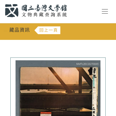
跳到主要內容
:::
藏品資訊
回上一頁
:::