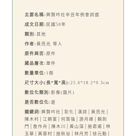
主要名稱:
興賢吟社辛丑年例會詩選
成文日期:
民國50年
類別:
其他
作者:
黃亮光 等人
原件與否:
原件
藏品層次:
單件
數量單位:
1冊
尺寸大小(長*寬*高):
25.6*18.2*0.3cm
數位化類別:
影像(圖片)
是否數位化:
是
關鍵詞:
興賢吟社│彰化│漢詩│黃亮光│
陳木村│江朝富│何策強│游月峰│賴劍
門│詹作舟│陳木川│黃山藻│施君甫│林
玉華│黃蓉村│施秋谷│林丹芳│徐元勳│