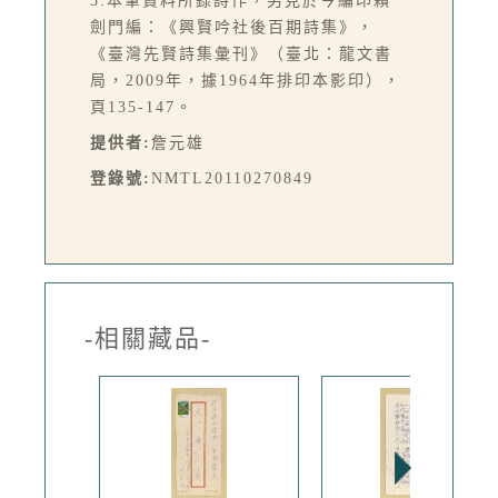
3.本筆資料所錄詩作，另見於今編印賴
劍門編：《興賢吟社後百期詩集》，
《臺灣先賢詩集彙刊》（臺北：龍文書
局，2009年，據1964年排印本影印），
頁135-147。
提供者:
詹元雄
登錄號:
NMTL20110270849
-相關藏品-