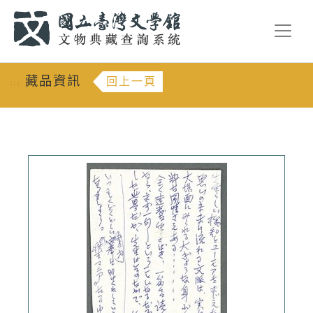
跳到主要內容
:::
藏品資訊
回上一頁
:::