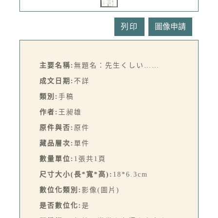
列印
主要名稱:
無題名：先生くしい……
成文日期:
不詳
類別:
手稿
作者:
王昶雄
原件與否:
原件
藏品層次:
單件
數量單位:
1張共1頁
尺寸大小(長*寬*高):
18*6.3cm
數位化類別:
影像(圖片)
是否數位化:
是