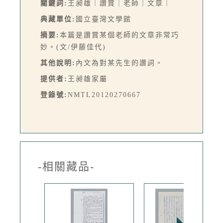
關鍵詞:
王昶雄︱讚賞｜老師｜文章｜
典藏單位:
國立臺灣文學館
摘要:
本篇是讚賞某個老師的文章非常巧
妙。(文/伊藤佳代)
其他說明:
內文為對某先生的讚詞。
提供者:
王昶雄家屬
登錄號:
NMTL20120270667
-相關藏品-