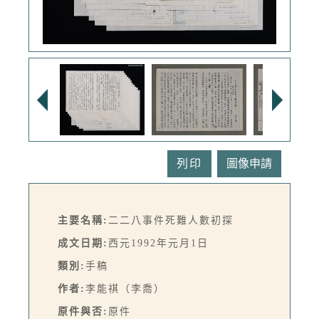
列印
主要名稱:
二二八事件死難人數初探
成文日期:
西元1992年元月1日
類別:
手稿
作者:
李能祺（李喬）
原件與否:
原件