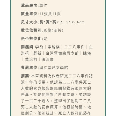
藏品層次:
單件
數量單位:
11張共11頁
尺寸大小(長*寬*高):
25.5*35.6cm
數位化類別:
影像(圖片)
是否數位化:
是
關鍵詞:
李喬｜李能棋｜二二八事件｜白
崇禧｜蘇新｜台灣警備總司令部｜陳儀
｜喬治柯｜張溫鷹
典藏單位:
國立臺灣文學館
摘要:
本筆資料為作者研究二二八事件將
近十年的成果，他認為二二八事件死亡
人數的官方報告跟民間紀錄有很巨大的
差異。於是他閱覽了所有文獻，並訪談
了一百二十幾人，整理出了他對二二八
死亡人數的初步概算。他根據時間、地
區劃分，個別統計，死亡人數可能落在