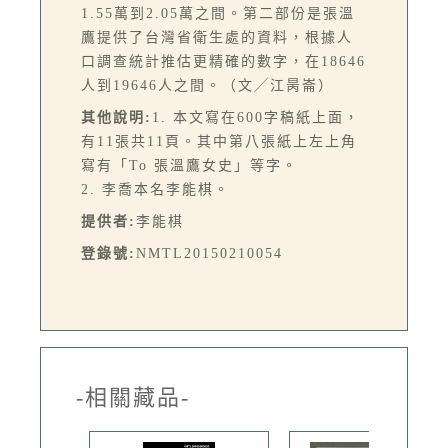
1.55萬到2.05萬之間。第二部份是張溫
鷹提供了台灣省衛生處的資料，根據人
口調查統計推估更精確的數字，在18646
人到19646人之間。（文╱江昺崙）
其他說明:
1. 本文寫在600字稿紙上面，
有11張共11頁。其中第八張紙上左上角
寫有「To 張溫鷹女史」等字。
2. 李喬本名李能棋。
提供者:
李能棋
登錄號:
NMTL20150210054
-相關藏品-