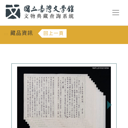
跳到主要內容
:::
藏品資訊
回上一頁
:::