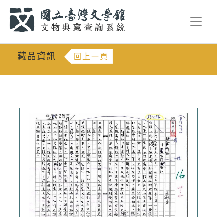
跳到主要內容
:::
藏品資訊
回上一頁
:::