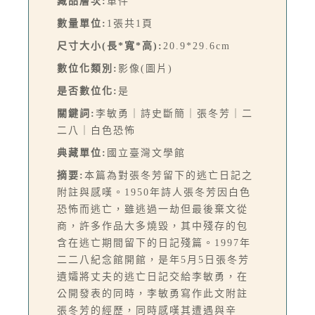
藏品層次:
單件
數量單位:
1張共1頁
尺寸大小(長*寬*高):
20.9*29.6cm
數位化類別:
影像(圖片)
是否數位化:
是
關鍵詞:
李敏勇｜詩史斷簡｜張冬芳｜二
二八｜白色恐怖
典藏單位:
國立臺灣文學館
摘要:
本篇為對張冬芳留下的逃亡日記之
附註與感嘆。1950年詩人張冬芳因白色
恐怖而逃亡，雖逃過一劫但最後棄文從
商，許多作品大多燒毀，其中殘存的包
含在逃亡期間留下的日記殘篇。1997年
二二八紀念館開館，是年5月5日張冬芳
遺孀將丈夫的逃亡日記交給李敏勇，在
公開發表的同時，李敏勇寫作此文附註
張冬芳的經歷，同時感嘆其遭遇與辛