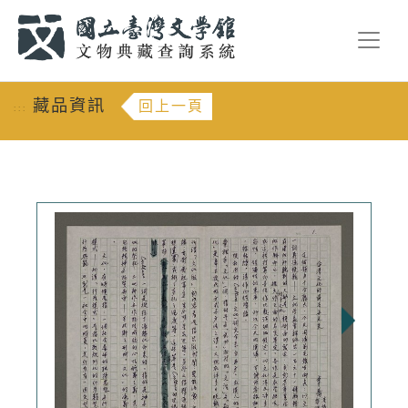
跳到主要內容
:::
藏品資訊
回上一頁
:::