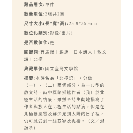
藏品層次:
單件
數量單位:
2張共2頁
尺寸大小(長*寬*高):
25.9*35.6cm
數位化類別:
影像(圖片)
是否數位化:
是
關鍵詞:
有馬敲｜錦連｜日本詩人｜散文
詩∣北極
典藏單位:
國立臺灣文學館
摘要:
本詩名為「北極記」，分做
（一）、（二）兩個部分，為一典型的
散文詩。詩中概略描述作者（我）於北
極生活的情景，雖然全詩生動地描寫了
作者與族人在北極生活的點滴，但是在
北極暴風雪及鮮少見到太陽的日子裡，
仍可感受到一絲寂寥及孤獨。（文／游
鎧丞）