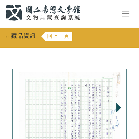
跳到主要內容
:::
藏品資訊
回上一頁
:::