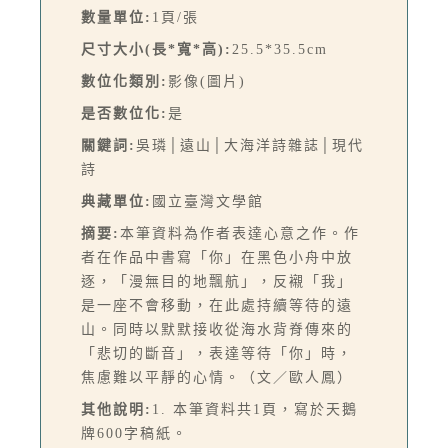
數量單位:
1頁/張
尺寸大小(長*寬*高):
25.5*35.5cm
數位化類別:
影像(圖片)
是否數位化:
是
關鍵詞:
吳璘│遠山│大海洋詩雜誌│現代
詩
典藏單位:
國立臺灣文學館
摘要:
本筆資料為作者表達心意之作。作
者在作品中書寫「你」在黑色小舟中放
逐，「漫無目的地飄航」，反襯「我」
是一座不會移動，在此處持續等待的遠
山。同時以默默接收從海水背脊傳來的
「悲切的斷音」，表達等待「你」時，
焦慮難以平靜的心情。（文／歐人鳳）
其他說明:
1. 本筆資料共1頁，寫於天鵝
牌600字稿紙。