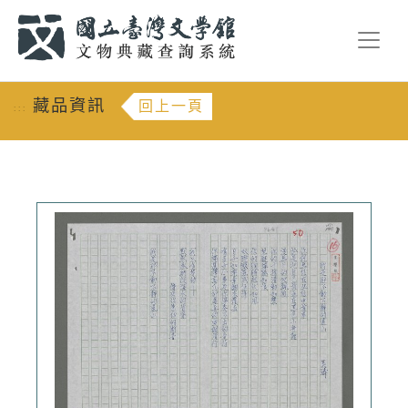
跳到主要內容
:::
藏品資訊
回上一頁
:::